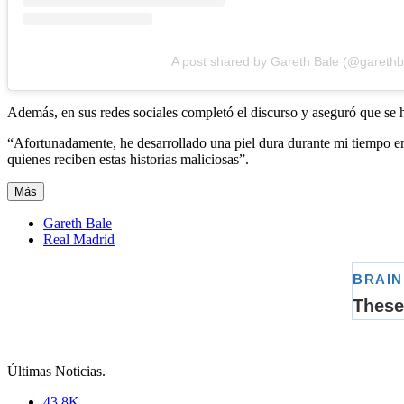
A post shared by Gareth Bale (@garethb
Además, en sus redes sociales completó el discurso y aseguró que se h
“Afortunadamente, he desarrollado una piel dura durante mi tiempo en 
quienes reciben estas historias maliciosas”.
Más
Gareth Bale
Real Madrid
Últimas Noticias
.
43.8K