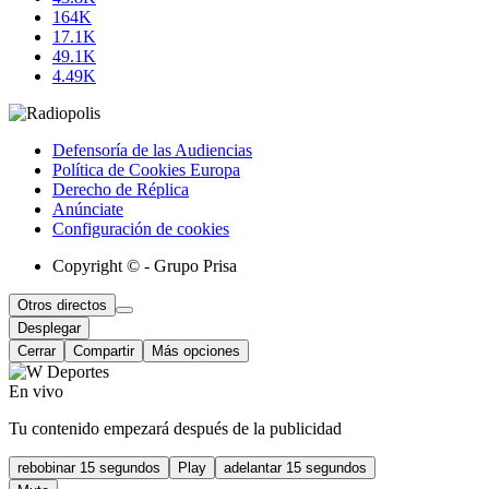
164K
17.1K
49.1K
4.49K
Defensoría de las Audiencias
Política de Cookies Europa
Derecho de Réplica
Anúnciate
Configuración de cookies
Copyright © - Grupo Prisa
Otros directos
Desplegar
Cerrar
Compartir
Más opciones
En vivo
Tu contenido empezará después de la publicidad
rebobinar 15 segundos
Play
adelantar 15 segundos