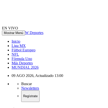
EN VIVO
W Deportes
Mostrar Menú
Inicio
Liga MX
Fútbol Europeo
NFL
Fórmula Uno
Más Deportes
MUNDIAL 2026
09 AGO 2026
,
Actualizado
13:00
Buscar
Newsletters
Regístrate