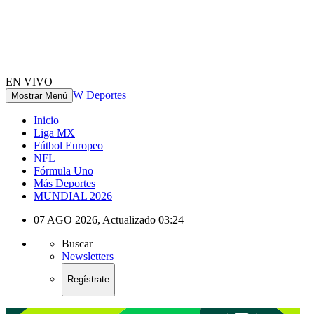
EN VIVO
W Deportes
Mostrar Menú
Inicio
Liga MX
Fútbol Europeo
NFL
Fórmula Uno
Más Deportes
MUNDIAL 2026
07 AGO 2026
,
Actualizado
03:24
Buscar
Newsletters
Regístrate