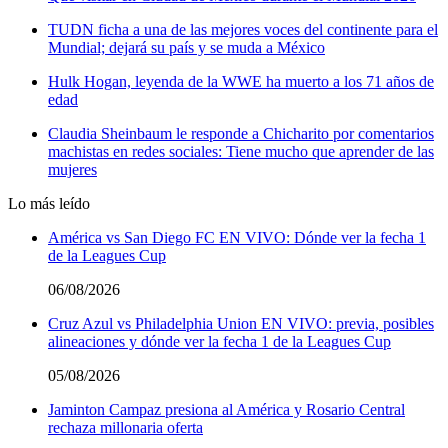
TUDN ficha a una de las mejores voces del continente para el
Mundial; dejará su país y se muda a México
Hulk Hogan, leyenda de la WWE ha muerto a los 71 años de
edad
Claudia Sheinbaum le responde a Chicharito por comentarios
machistas en redes sociales: Tiene mucho que aprender de las
mujeres
Lo más leído
América vs San Diego FC EN VIVO: Dónde ver la fecha 1
de la Leagues Cup
06/08/2026
Cruz Azul vs Philadelphia Union EN VIVO: previa, posibles
alineaciones y dónde ver la fecha 1 de la Leagues Cup
05/08/2026
Jaminton Campaz presiona al América y Rosario Central
rechaza millonaria oferta