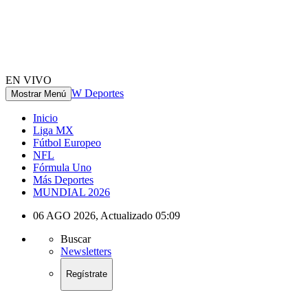
EN VIVO
W Deportes
Mostrar Menú
Inicio
Liga MX
Fútbol Europeo
NFL
Fórmula Uno
Más Deportes
MUNDIAL 2026
06 AGO 2026
,
Actualizado
05:09
Buscar
Newsletters
Regístrate