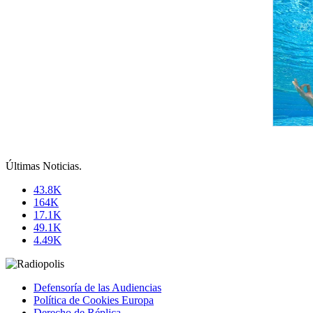
Últimas Noticias
.
43.8K
164K
17.1K
49.1K
4.49K
Defensoría de las Audiencias
Política de Cookies Europa
Derecho de Réplica