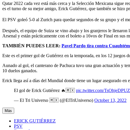
Qatar 2022 cada vez está más cerca y la Selección Mexicana sigue r
es el turno de su mejor amigo, Erick Gutiérrez, que también se hizo p
El PSV goleó 5-0 al Zurich para quedar segundos de su grupo y el mex
Después, el equipo de Suiza se vino abajo y los granjeros le llenaron
Arsenal y están prácticamente con el boleto a 16vos de Final en sus 
TAMBIÉN PUEDES LEER:
Pavel Pardo tira contra Cuauhtém
Este es el primer gol de Gutiérrez en la temporada, en los 12 juegos 
Aunado al gol, el canterano de Pachuca tuvo una gran actuación y term
10 duelos ganados.
Erick llega así a días del Mundial donde tiene un lugar asegurado en e
El gol de Erick Gutiérrez 🔥🇲🇽
pic.twitter.com/TsOhjeDPUZ
— El Tri Universo 🇲🇽 (@ElTriUniverso)
October 13, 2022
Más
ERICK GUTIÉRREZ
PSV