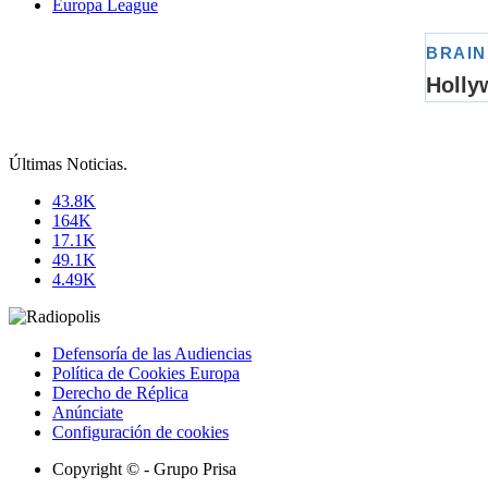
Europa League
Últimas Noticias
.
43.8K
164K
17.1K
49.1K
4.49K
Defensoría de las Audiencias
Política de Cookies Europa
Derecho de Réplica
Anúnciate
Configuración de cookies
Copyright © - Grupo Prisa