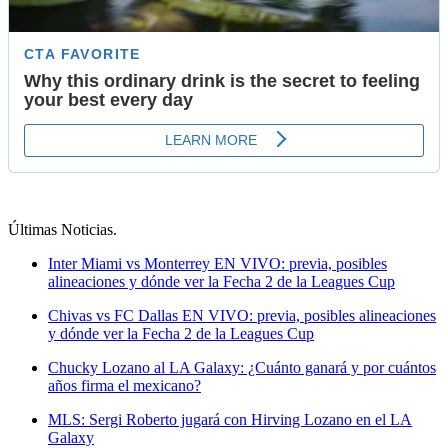
Últimas Noticias
.
Inter Miami vs Monterrey EN VIVO: previa, posibles
alineaciones y dónde ver la Fecha 2 de la Leagues Cup
Chivas vs FC Dallas EN VIVO: previa, posibles alineaciones
y dónde ver la Fecha 2 de la Leagues Cup
Chucky Lozano al LA Galaxy: ¿Cuánto ganará y por cuántos
años firma el mexicano?
MLS: Sergi Roberto jugará con Hirving Lozano en el LA
Galaxy