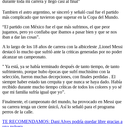
durante toda mi carrera y llegó casi al final”
Tambien el astro argentino, se sinceró y señaló cual fue el partido
más complicado que tuvieron que superar en la Copa del Mundo.
“El partido con México fue el que más sufrimos, el que peor
jugamos, pero yo confiaba que ibamos a pasar bien y que se nos
iban a dar las cosas”.
A lo largo de los 18 años de carrera con la albiceleste ,Lionel Messi
destacó lo mucho que sufrió ante la criticas generadas por no poder
alcanzar un campeonato.
" Ya está, ya se había terminado después de tanto tiempo, de tanto
sufrimiento, porque hubo épocas que sufrí muchisímo con la
selección, fueron muchas decepciones, con finales perdidas . El
siempre haber estado tan cerquita y que nunca se haya dado. Había
recibido durante mucho tiempo críticas de todos los colores y yo sé
que mi familia sufría igual que yo”.
Finalmente, el campeonato del mundo, ha provocado en Messi que
su carrera tenga un cierre únicó, Así lo señaló para el programa
perros de la calle.
TE RECOMENDAMOS: Dani Alves podría quedar libre gracias a
una pulsera