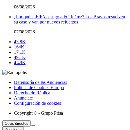
06/08/2026
¿Por qué la FIFA castigó a FC Juárez? Los Bravos resuelven
su caso y van por nuevos refuerzos
07/08/2026
43.8K
164K
17.1K
49.1K
4.49K
Defensoría de las Audiencias
Política de Cookies Europa
Derecho de Réplica
Anúnciate
Configuración de cookies
Copyright © - Grupo Prisa
Otros directos
Desplegar