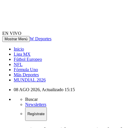
EN VIVO
W Deportes
Mostrar Menú
Inicio
Liga MX
Fútbol Europeo
NFL
Fórmula Uno
Más Deportes
MUNDIAL 2026
08 AGO 2026
,
Actualizado
15:15
Buscar
Newsletters
Regístrate