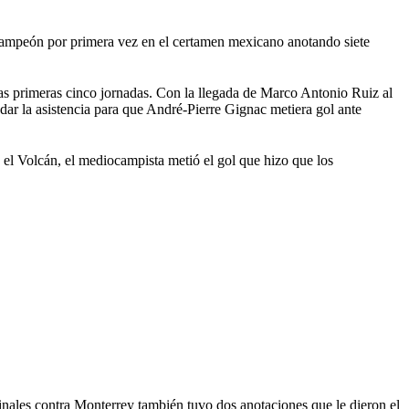
 campeón por primera vez en el certamen mexicano anotando siete
las primeras cinco jornadas. Con la llegada de Marco Antonio Ruiz al
dar la asistencia para que André-Pierre Gignac metiera gol ante
n el Volcán, el mediocampista metió el gol que hizo que los
inales contra Monterrey también tuvo dos anotaciones que le dieron el