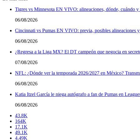
Tigres vs Minnesota EN VIVO: alineaciones, dónde, cuándo y a
06/08/2026
Cincinnati vs Pumas EN VIVO: previa, posibles alineaciones y
06/08/2026
¿Regresa a la Liga MX? El DT campeón que negocia en secreto 
07/08/2026
NFL: ¿Dónde ver la temporada 2026/2027 en México? Transmi
06/08/2026
Katia Itzel García le niega autógrafo a fan de Pumas en League
06/08/2026
43.8K
164K
17.1K
49.1K
4.49K