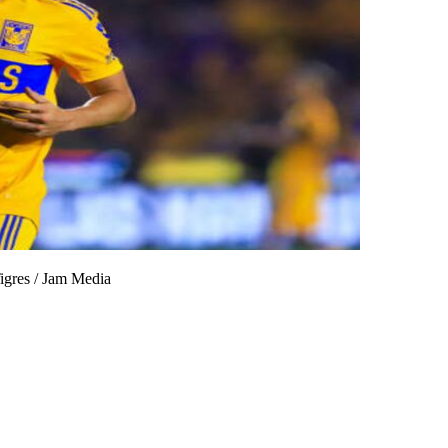
igres
/
Jam Media