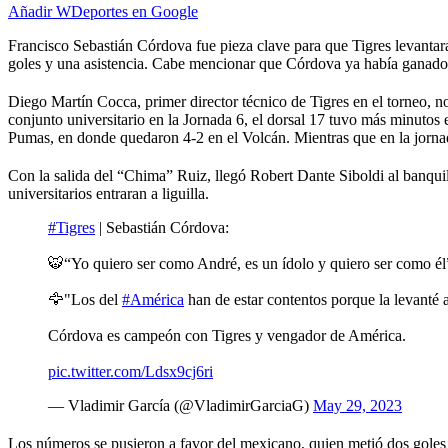
Añadir WDeportes en Google
Francisco Sebastián Córdova fue pieza clave para que Tigres levanta
goles y una asistencia. Cabe mencionar que Córdova ya había gana
Diego Martín Cocca, primer director técnico de Tigres en el torneo, n
conjunto universitario en la Jornada 6, el dorsal 17 tuvo más minutos
Pumas, en donde quedaron 4-2 en el Volcán. Mientras que en la jorna
Con la salida del “Chima” Ruiz, llegó Robert Dante Siboldi al banquill
universitarios entraran a liguilla.
#Tigres
| Sebastián Córdova:
🐯“Yo quiero ser como André, es un ídolo y quiero ser como él
🦅"Los del
#América
han de estar contentos porque la levanté 
Córdova es campeón con Tigres y vengador de América.
pic.twitter.com/Ldsx9cj6ri
— Vladimir García (@VladimirGarciaG)
May 29, 2023
Los números se pusieron a favor del mexicano, quien metió dos goles 