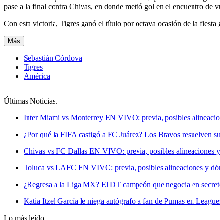
pase a la final contra Chivas, en donde metió gol en el encuentro de 
Con esta victoria, Tigres ganó el título por octava ocasión de la fies
Más
Sebastián Córdova
Tigres
América
Últimas Noticias
.
Inter Miami vs Monterrey EN VIVO: previa, posibles alineacio
¿Por qué la FIFA castigó a FC Juárez? Los Bravos resuelven su
Chivas vs FC Dallas EN VIVO: previa, posibles alineaciones y
Toluca vs LAFC EN VIVO: previa, posibles alineaciones y dón
¿Regresa a la Liga MX? El DT campeón que negocia en secreto 
Katia Itzel García le niega autógrafo a fan de Pumas en League
Lo más leído