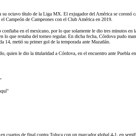
ra su octavo título de la Liga MX. El exjugador del América se coronó
do el Campeón de Campeones con el Club América en 2019.
o confiaba en el mexicano, por lo que solamente le dio tres minutos en 
 en lo que restaba del torneo regular. En dicha fecha, Córdova pudo man
da 14, metió su primer gol de la temporada ante Mazatlán.
o, quien le dio la titularidad a Córdova, en el encuentro ante Puebla e
”
aquí"
en cuartos de final contra Toluca con un marcador global 4-1, en semif