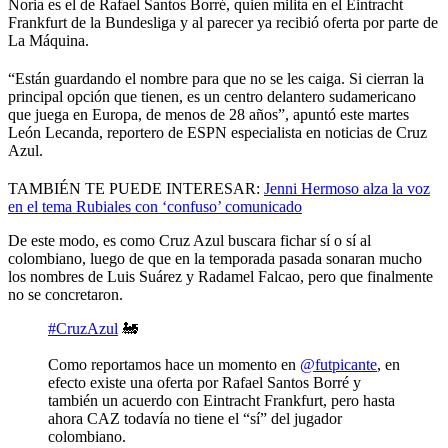
Noria es el de Rafael Santos Borré, quien milita en el Eintracht
Frankfurt de la Bundesliga y al parecer ya recibió oferta por parte de
La Máquina.
“Están guardando el nombre para que no se les caiga. Si cierran la
principal opción que tienen, es un centro delantero sudamericano
que juega en Europa, de menos de 28 años”, apuntó este martes
León Lecanda, reportero de ESPN especialista en noticias de Cruz
Azul.
TAMBIÉN TE PUEDE INTERESAR:
Jenni Hermoso alza la voz
en el tema Rubiales con ‘confuso’ comunicado
De este modo, es como Cruz Azul buscara fichar sí o sí al
colombiano, luego de que en la temporada pasada sonaran mucho
los nombres de Luis Suárez y Radamel Falcao, pero que finalmente
no se concretaron.
#CruzAzul
🚂
Como reportamos hace un momento en
@futpicante
, en
efecto existe una oferta por Rafael Santos Borré y
también un acuerdo con Eintracht Frankfurt, pero hasta
ahora CAZ todavía no tiene el “sí” del jugador
colombiano.