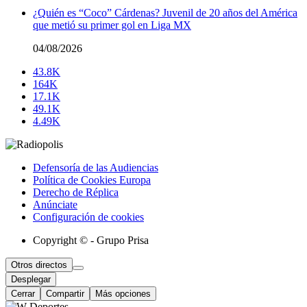
¿Quién es “Coco” Cárdenas? Juvenil de 20 años del América
que metió su primer gol en Liga MX
04/08/2026
43.8K
164K
17.1K
49.1K
4.49K
Defensoría de las Audiencias
Política de Cookies Europa
Derecho de Réplica
Anúnciate
Configuración de cookies
Copyright © - Grupo Prisa
Otros directos
Desplegar
Cerrar
Compartir
Más opciones