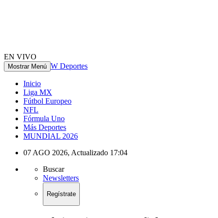
EN VIVO
W Deportes
Mostrar Menú
Inicio
Liga MX
Fútbol Europeo
NFL
Fórmula Uno
Más Deportes
MUNDIAL 2026
07 AGO 2026
,
Actualizado
17:04
Buscar
Newsletters
Regístrate