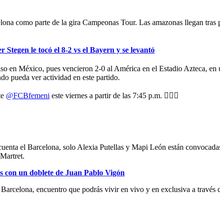
celona como parte de la gira Campeonas Tour. Las amazonas llegan tras 
gen le tocó el 8-2 vs el Bayern y se levantó
so en México, pues vencieron 2-0 al América en el Estadio Azteca, en un
do pueda ver actividad en este partido.
te
@FCBfemeni
este viernes a partir de las 7:45 p.m. 😮‍💨✨
nta el Barcelona, solo Alexia Putellas y Mapi León están convocadas 
Martret.
on un doblete de Juan Pablo Vigón
al Barcelona, encuentro que podrás vivir en vivo y en exclusiva a través