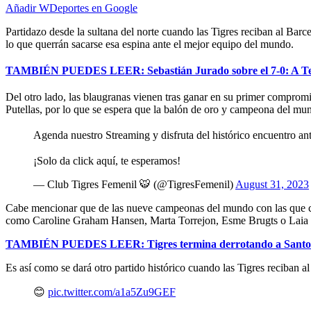
Añadir WDeportes en Google
Partidazo desde la sultana del norte cuando las Tigres reciban al Bar
lo que querrán sacarse esa espina ante el mejor equipo del mundo.
TAMBIÉN PUEDES LEER: Sebastián Jurado sobre el 7-0: A Ter Ste
Del otro lado, las blaugranas vienen tras ganar en su primer compromi
Putellas, por lo que se espera que la balón de oro y campeona del mun
Agenda nuestro Streaming y disfruta del histórico encuentro an
¡Solo da click aquí, te esperamos!
— Club Tigres Femenil 🐯 (@TigresFemenil)
August 31, 2023
Cabe mencionar que de las nueve campeonas del mundo con las que cue
como Caroline Graham Hansen, Marta Torrejon, Esme Brugts o Laia 
TAMBIÉN PUEDES LEER: Tigres termina derrotando a Santos c
Es así como se dará otro partido histórico cuando las Tigres reciban 
😊
pic.twitter.com/a1a5Zu9GEF