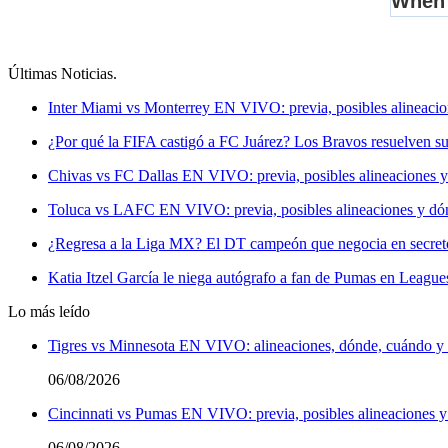
Últimas Noticias
.
Inter Miami vs Monterrey EN VIVO: previa, posibles alineacio
¿Por qué la FIFA castigó a FC Juárez? Los Bravos resuelven su
Chivas vs FC Dallas EN VIVO: previa, posibles alineaciones y
Toluca vs LAFC EN VIVO: previa, posibles alineaciones y dón
¿Regresa a la Liga MX? El DT campeón que negocia en secreto 
Katia Itzel García le niega autógrafo a fan de Pumas en League
Lo más leído
Tigres vs Minnesota EN VIVO: alineaciones, dónde, cuándo y a
06/08/2026
Cincinnati vs Pumas EN VIVO: previa, posibles alineaciones y
06/08/2026