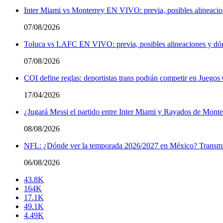
Inter Miami vs Monterrey EN VIVO: previa, posibles alineacio
07/08/2026
Toluca vs LAFC EN VIVO: previa, posibles alineaciones y dón
07/08/2026
COI define reglas: deportistas trans podrán competir en Juegos
17/04/2026
¿Jugará Messi el partido entre Inter Miami y Rayados de Monte
08/08/2026
NFL: ¿Dónde ver la temporada 2026/2027 en México? Transmi
06/08/2026
43.8K
164K
17.1K
49.1K
4.49K