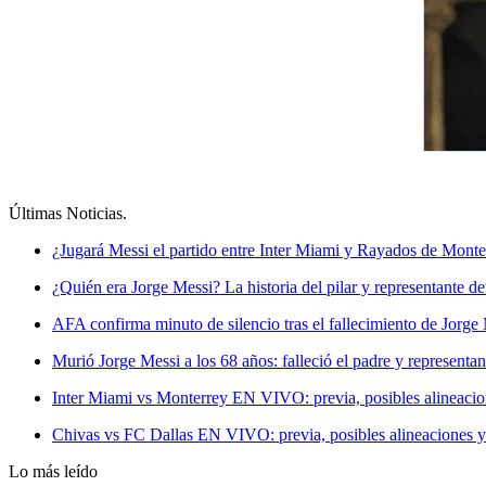
Últimas Noticias
.
¿Jugará Messi el partido entre Inter Miami y Rayados de Monte
¿Quién era Jorge Messi? La historia del pilar y representante det
AFA confirma minuto de silencio tras el fallecimiento de Jorge
Murió Jorge Messi a los 68 años: falleció el padre y representa
Inter Miami vs Monterrey EN VIVO: previa, posibles alineacio
Chivas vs FC Dallas EN VIVO: previa, posibles alineaciones y
Lo más leído