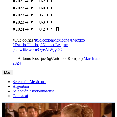
❌2021 ➡️ 🇲🇽 0-2 🇺🇸
❌2022 ➡️ 🇲🇽 0-0 🇺🇸
❌2023 ➡️ 🇲🇽 1-1 🇺🇸
❌2023 ➡️ 🇲🇽 0-3 🇺🇸
❌2024 ➡️ 🇲🇽 0-2 🇺🇸 🔛
¿Qué opinas?
#SeleccionMexicana
#Mexico
#EstadosUnidos
#NationsLeague
pic.twitter.com/QyeAIWjgCG
— Antonio Rosique (@Antonio_Rosique)
March 25,
2024
Más
Selección Mexicana
Argentina
Selección estadounidense
Concacaf