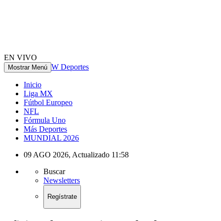
EN VIVO
W Deportes
Mostrar Menú
Inicio
Liga MX
Fútbol Europeo
NFL
Fórmula Uno
Más Deportes
MUNDIAL 2026
09 AGO 2026
,
Actualizado
11:58
Buscar
Newsletters
Regístrate