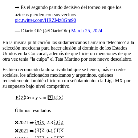
➡️ Es el segundo partido decisivo del torneo en que los
aztecas pierden con sus vecinos
pic.twitter.com/HRZMz8Gm90
— Diario Olé (@DiarioOle)
March 25, 2024
En la misma publicación los sudamericanos llamaron ‘Mechico’ a la
selección mexicana para hacer alusión al dominio de los Estados
Unidos en la Concacaf, además de que hicieron menciones de que
otra vez tenía “la culpa” el Tata Martino por este nuevo descalabro.
Es bien reconocido la dura rivalidad que se tienen, más en redes
sociales, los aficionados mexicanos y argentinos, quienes
recientemente también hicieron un señalamiento a la Liga MX por
su supuesto bajo nivel competitivo.
🇲🇽Cero y van 7️⃣🇺🇸
Últimos resultados
❌2021 ➡️ 🇲🇽 2-3 🇺🇸
❌2021 ➡️ 🇲🇽 0-1 🇺🇸