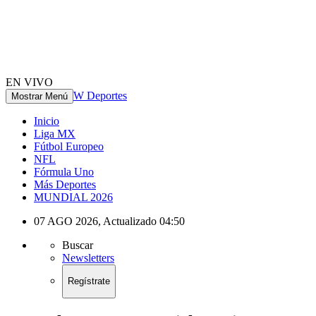
EN VIVO
W Deportes
Mostrar Menú
Inicio
Liga MX
Fútbol Europeo
NFL
Fórmula Uno
Más Deportes
MUNDIAL 2026
07 AGO 2026
,
Actualizado
04:50
Buscar
Newsletters
Regístrate