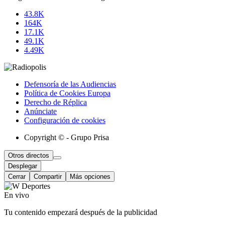
43.8K
164K
17.1K
49.1K
4.49K
Defensoría de las Audiencias
Política de Cookies Europa
Derecho de Réplica
Anúnciate
Configuración de cookies
Copyright © - Grupo Prisa
Otros directos
Desplegar
Cerrar
Compartir
Más opciones
En vivo
Tu contenido empezará después de la publicidad