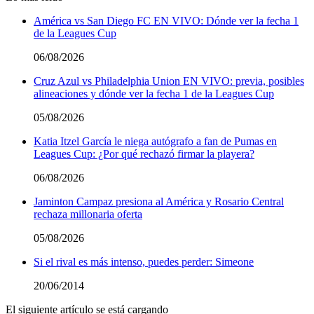
América vs San Diego FC EN VIVO: Dónde ver la fecha 1
de la Leagues Cup
06/08/2026
Cruz Azul vs Philadelphia Union EN VIVO: previa, posibles
alineaciones y dónde ver la fecha 1 de la Leagues Cup
05/08/2026
Katia Itzel García le niega autógrafo a fan de Pumas en
Leagues Cup: ¿Por qué rechazó firmar la playera?
06/08/2026
Jaminton Campaz presiona al América y Rosario Central
rechaza millonaria oferta
05/08/2026
Si el rival es más intenso, puedes perder: Simeone
20/06/2014
El siguiente artículo se está cargando