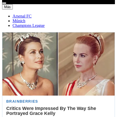
Más
Arsenal FC
Múnich
Champions League