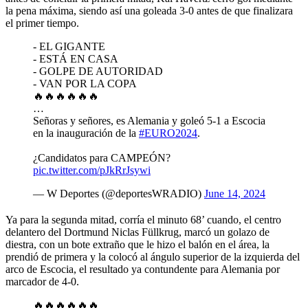
la pena máxima, siendo así una goleada 3-0 antes de que finalizara
el primer tiempo.
- EL GIGANTE
- ESTÁ EN CASA
- GOLPE DE AUTORIDAD
- VAN POR LA COPA
🔥🔥🔥🔥🔥🔥
…
Señoras y señores, es Alemania y goleó 5-1 a Escocia
en la inauguración de la
#EURO2024
.
¿Candidatos para CAMPEÓN?
pic.twitter.com/pJkRrJsywi
— W Deportes (@deportesWRADIO)
June 14, 2024
Ya para la segunda mitad, corría el minuto 68’ cuando, el centro
delantero del Dortmund Niclas Füllkrug, marcó un golazo de
diestra, con un bote extraño que le hizo el balón en el área, la
prendió de primera y la colocó al ángulo superior de la izquierda del
arco de Escocia, el resultado ya contundente para Alemania por
marcador de 4-0.
🔥🔥🔥🔥🔥🔥