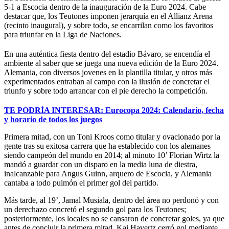
5-1 a Escocia dentro de la inauguración de la Euro 2024. Cabe
destacar que, los Teutones imponen jerarquía en el Allianz Arena
(recinto inaugural), y sobre todo, se encarrilan como los favoritos
para triunfar en la Liga de Naciones.
En una auténtica fiesta dentro del estadio Bávaro, se encendía el
ambiente al saber que se juega una nueva edición de la Euro 2024.
Alemania, con diversos jovenes en la plantilla titular, y otros más
experimentados entraban al campo con la ilusión de concretar el
triunfo y sobre todo arrancar con el pie derecho la competición.
TE PODRÍA INTERESAR: Eurocopa 2024: Calendario, fecha
y horario de todos los juegos
Primera mitad, con un Toni Kroos como titular y ovacionado por la
gente tras su exitosa carrera que ha establecido con los alemanes
siendo campeón del mundo en 2014; al minuto 10’ Florian Wirtz la
mandó a guardar con un disparo en la media luna de diestra,
inalcanzable para Angus Guinn, arquero de Escocia, y Alemania
cantaba a todo pulmón el primer gol del partido.
Más tarde, al 19’, Jamal Musiala, dentro del área no perdonó y con
un derechazo concretó el segundo gol para los Teutones;
posteriormente, los locales no se cansaron de concretar goles, ya que
antes de concluir la primera mitad, Kai Havertz cerró gol mediante