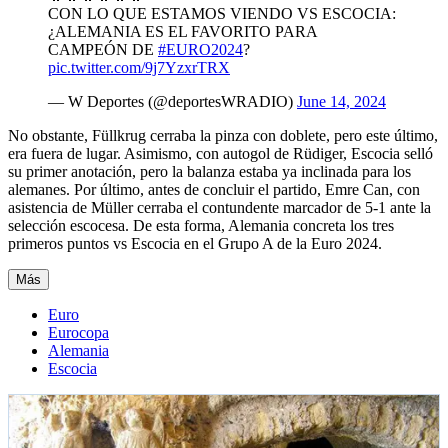
CON LO QUE ESTAMOS VIENDO VS ESCOCIA:
¿ALEMANIA ES EL FAVORITO PARA
CAMPEÓN DE
#EURO2024
?
pic.twitter.com/9j7YzxrTRX
— W Deportes (@deportesWRADIO)
June 14, 2024
No obstante, Füllkrug cerraba la pinza con doblete, pero este último,
era fuera de lugar. Asimismo, con autogol de Rüdiger, Escocia selló
su primer anotación, pero la balanza estaba ya inclinada para los
alemanes. Por último, antes de concluir el partido, Emre Can, con
asistencia de Müller cerraba el contundente marcador de 5-1 ante la
selección escocesa. De esta forma, Alemania concreta los tres
primeros puntos vs Escocia en el Grupo A de la Euro 2024.
Más
Euro
Eurocopa
Alemania
Escocia