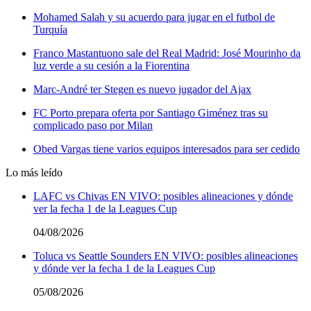
Mohamed Salah y su acuerdo para jugar en el futbol de
Turquía
Franco Mastantuono sale del Real Madrid: José Mourinho da
luz verde a su cesión a la Fiorentina
Marc-André ter Stegen es nuevo jugador del Ajax
FC Porto prepara oferta por Santiago Giménez tras su
complicado paso por Milan
Obed Vargas tiene varios equipos interesados para ser cedido
Lo más leído
LAFC vs Chivas EN VIVO: posibles alineaciones y dónde
ver la fecha 1 de la Leagues Cup
04/08/2026
Toluca vs Seattle Sounders EN VIVO: posibles alineaciones
y dónde ver la fecha 1 de la Leagues Cup
05/08/2026