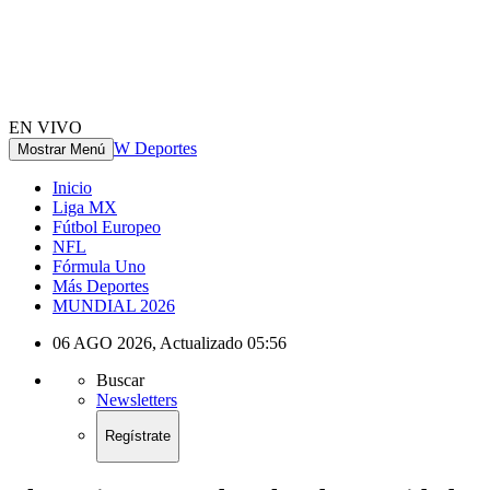
EN VIVO
W Deportes
Mostrar Menú
Inicio
Liga MX
Fútbol Europeo
NFL
Fórmula Uno
Más Deportes
MUNDIAL 2026
06 AGO 2026
,
Actualizado
05:56
Buscar
Newsletters
Regístrate