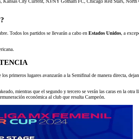
Kansas City Current, NJ/NY Gotham FC, Chicago Red Stars, North Ca
?
tubre. Todos los partidos se llevarán a cabo en
Estados Unidos
, a excep
ricana.
TENCIA
los primeros lugares avanzarán a la Semifinal de manera directa, dejand
nkeado, mientras que el segundo y tercero se verán las caras en la otra 
 remuneración económica al club que resulta Campeón.