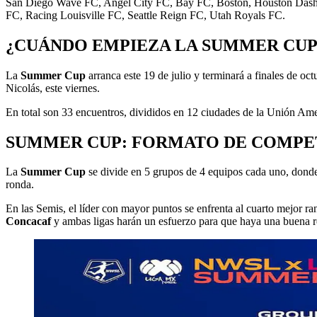
San Diego Wave FC, Angel City FC, Bay FC, Boston, Houston Dash, 
FC, Racing Louisville FC, Seattle Reign FC, Utah Royals FC.
¿CUÁNDO EMPIEZA LA SUMMER CUP
La
Summer Cup
arranca este 19 de julio y terminará a finales de oc
Nicolás, este viernes.
En total son 33 encuentros, divididos en 12 ciudades de la Unión Ame
SUMMER CUP: FORMATO DE COMPE
La
Summer Cup
se divide en 5 grupos de 4 equipos cada uno, donde 
ronda.
En las Semis, el líder con mayor puntos se enfrenta al cuarto mejor ra
Concacaf
y ambas ligas harán un esfuerzo para que haya una buena