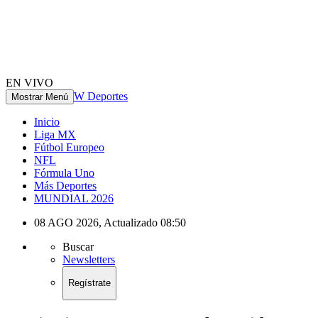
EN VIVO
W Deportes
Mostrar Menú
Inicio
Liga MX
Fútbol Europeo
NFL
Fórmula Uno
Más Deportes
MUNDIAL 2026
08 AGO 2026
,
Actualizado
08:50
Buscar
Newsletters
Regístrate