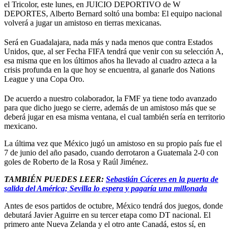
el Tricolor, este lunes, en JUICIO DEPORTIVO de W
DEPORTES, Alberto Bernard soltó una bomba: El equipo nacional
volverá a jugar un amistoso en tierras mexicanas.
Será en Guadalajara, nada más y nada menos que contra Estados
Unidos, que, al ser Fecha FIFA tendrá que venir con su selección A,
esa misma que en los últimos años ha llevado al cuadro azteca a la
crisis profunda en la que hoy se encuentra, al ganarle dos Nations
League y una Copa Oro.
De acuerdo a nuestro colaborador, la FMF ya tiene todo avanzado
para que dicho juego se cierre, además de un amistoso más que se
deberá jugar en esa misma ventana, el cual también sería en territorio
mexicano.
La última vez que México jugó un amistoso en su propio país fue el
7 de junio del año pasado, cuando derrotaron a Guatemala 2-0 con
goles de Roberto de la Rosa y Raúl Jiménez.
TAMBIÉN PUEDES LEER:
Sebastián Cáceres en la puerta de
salida del América; Sevilla lo espera y pagaría una millonada
Antes de esos partidos de octubre, México tendrá dos juegos, donde
debutará Javier Aguirre en su tercer etapa como DT nacional. El
primero ante Nueva Zelanda y el otro ante Canadá, estos sí, en