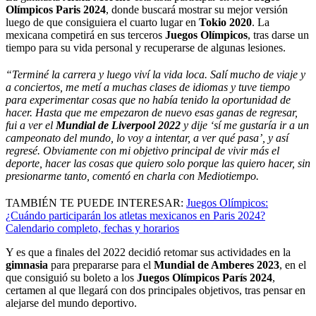
Olímpicos Paris 2024
, donde buscará mostrar su mejor versión
luego de que consiguiera el cuarto lugar en
Tokio 2020
. La
mexicana competirá en sus terceros
Juegos Olímpicos
, tras darse un
tiempo para su vida personal y recuperarse de algunas lesiones.
“Terminé la carrera y luego viví la vida loca. Salí mucho de viaje y
a conciertos, me metí a muchas clases de idiomas y tuve tiempo
para experimentar cosas que no había tenido la oportunidad de
hacer. Hasta que me empezaron de nuevo esas ganas de regresar,
fui a ver el
Mundial de Liverpool 2022
y dije ‘sí me gustaría ir a un
campeonato del mundo, lo voy a intentar, a ver qué pasa’, y así
regresé. Obviamente con mi objetivo principal de vivir más el
deporte, hacer las cosas que quiero solo porque las quiero hacer, sin
presionarme tanto, comentó en charla con Mediotiempo.
TAMBIÉN TE PUEDE INTERESAR:
Juegos Olímpicos:
¿Cuándo participarán los atletas mexicanos en Paris 2024?
Calendario completo, fechas y horarios
Y es que a finales del 2022 decidió retomar sus actividades en la
gimnasia
para prepararse para el
Mundial de Amberes 2023
, en el
que consiguió su boleto a los
Juegos Olímpicos París 2024
,
certamen al que llegará con dos principales objetivos, tras pensar en
alejarse del mundo deportivo.