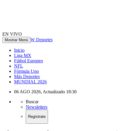
EN VIVO
W Deportes
Mostrar Menú
Inicio
Liga MX
Fútbol Europeo
NFL
Fórmula Uno
Más Deportes
MUNDIAL 2026
06 AGO 2026
,
Actualizado
18:30
Buscar
Newsletters
Regístrate