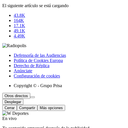
El siguiente artículo se está cargando
43.8K
164K
17.1K
49.1K
4.49K
Defensoría de las Audiencias
Política de Cookies Europa
Derecho de Réplica
Anúnciate
Configuración de cookies
Copyright © - Grupo Prisa
Otros directos
Desplegar
Cerrar
Compartir
Más opciones
En vivo