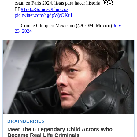
están en París 2024, listas para hacer historia. 🇲🇽
🤸‍♀️
#TodosSomosOlímpicos
pic.twitter.com/hgdpWyQKuI
— Comité Olímpico Mexicano (@COM_Mexico)
July
23, 2024