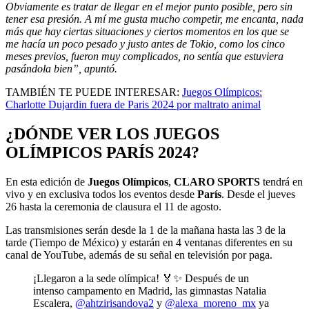
Obviamente es tratar de llegar en el mejor punto posible, pero sin
tener esa presión. A mí me gusta mucho competir, me encanta, nada
más que hay ciertas situaciones y ciertos momentos en los que se
me hacía un poco pesado y justo antes de Tokio, como los cinco
meses previos, fueron muy complicados, no sentía que estuviera
pasándola bien”, apuntó.
TAMBIÉN TE PUEDE INTERESAR:
Juegos Olímpicos:
Charlotte Dujardin fuera de Paris 2024 por maltrato animal
¿DÓNDE VER LOS JUEGOS
OLÍMPICOS PARÍS 2024?
En esta edición de
Juegos Olímpicos
,
CLARO SPORTS
tendrá en
vivo y en exclusiva todos los eventos desde
París
. Desde el jueves
26 hasta la ceremonia de clausura el 11 de agosto.
Las transmisiones serán desde la 1 de la mañana hasta las 3 de la
tarde (Tiempo de México) y estarán en 4 ventanas diferentes en su
canal de YouTube, además de su señal en televisión por paga.
¡Llegaron a la sede olímpica! 🏅✨ Después de un
intenso campamento en Madrid, las gimnastas Natalia
Escalera,
@ahtzirisandova2
y
@alexa_moreno_mx
ya