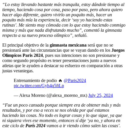
“Lo estoy llevando bastante más tranquila, estoy dándole tiempo al
tiempo, haciendo cosa por cosa, paso por paso, pero ahora quiero
hacer algo diferente, quiero vivirlo un poquito más, hacer un
poquito más mía la experiencia, decir ‘soy yo haciendo estas
rutinas’. Me siento muy cómoda con lo que estoy haciendo conmigo
misma y más que nada disfrutando mucho”, comentó la gimnasta
respecto a su nuevo proceso olímpico”, señaló.
El principal objetivo de la
gimnasta mexicana
será que no se
presionará ante las circunstancias que se vayan dando en los
Juegos
Olímpicos Paris 2024
, pues sus intenciones no son presionarse y
como segundo propósito es tener presentaciones junto a nuevos
atletas que le ayuden a destacar su esfuerzo en comparación a otras
justas veraniegas.
Entrenamiento de podio 🔥
@Paris2024
pic.twitter.com/Gyh4q5ftLp
— Alexa Moreno (@alexa_moreno_mx)
July 25, 2024
“Fue un poco cansado porque siempre era de obtener más y más
resultados, y por eso a veces se nos olvida por qué estamos
haciendo las cosas. No todo es lograr cosas y lo que sigue, ya que
ni siquiera vives ese momento, entonces sí dije ‘ya no, y ahora en
este ciclo de
París 2024
vamos a ir viendo cómo salen las cosas’.