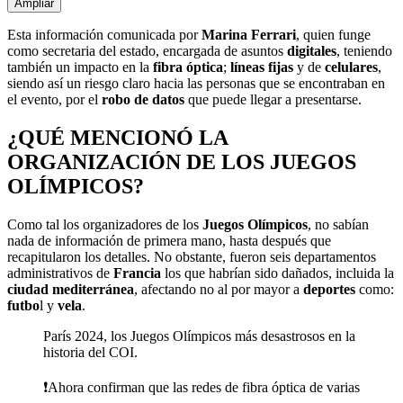
Ampliar
Esta información comunicada por
Marina Ferrari
, quien funge
como secretaria del estado, encargada de asuntos
digitales
, teniendo
también un impacto en la
fibra óptica
;
líneas fijas
y de
celulares
,
siendo así un riesgo claro hacia las personas que se encontraban en
el evento, por el
robo de datos
que puede llegar a presentarse.
¿QUÉ MENCIONÓ LA
ORGANIZACIÓN DE LOS JUEGOS
OLÍMPICOS?
Como tal los organizadores de los
Juegos Olímpicos
, no sabían
nada de información de primera mano, hasta después que
recapitularon los detalles. No obstante, fueron seis departamentos
administrativos de
Francia
los que habrían sido dañados, incluida la
ciudad mediterránea
, afectando no al por mayor a
deportes
como:
futbo
l y
vela
.
París 2024, los Juegos Olímpicos más desastrosos en la
historia del COI.
❗️Ahora confirman que las redes de fibra óptica de varias