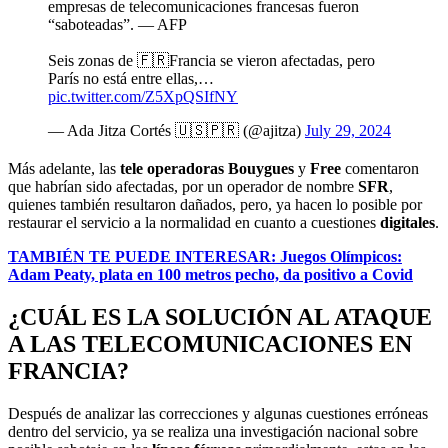
empresas de telecomunicaciones francesas fueron
“saboteadas”. — AFP
Seis zonas de 🇫🇷Francia se vieron afectadas, pero
París no está entre ellas,…
pic.twitter.com/Z5XpQSIfNY
— Ada Jitza Cortés 🇺🇸🇵🇷 (@ajitza)
July 29, 2024
Más adelante, las
tele operadoras Bouygues
y
Free
comentaron
que habrían sido afectadas, por un operador de nombre
SFR
,
quienes también resultaron dañados, pero, ya hacen lo posible por
restaurar el servicio a la normalidad en cuanto a cuestiones
digitales
.
TAMBIÉN TE PUEDE INTERESAR: Juegos Olímpicos:
Adam Peaty, plata en 100 metros pecho, da positivo a Covid
¿CUÁL ES LA SOLUCIÓN AL ATAQUE
A LAS TELECOMUNICACIONES EN
FRANCIA?
Después de analizar las correcciones y algunas cuestiones erróneas
dentro del servicio, ya se realiza una investigación nacional sobre