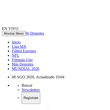
EN VIVO
W Deportes
Mostrar Menú
Inicio
Liga MX
Fútbol Europeo
NFL
Fórmula Uno
Más Deportes
MUNDIAL 2026
08 AGO 2026
,
Actualizado
10:04
Buscar
Newsletters
Regístrate