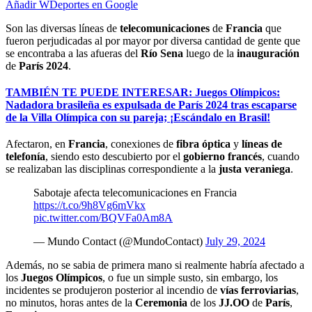
Añadir WDeportes en Google
Son las diversas líneas de
telecomunicaciones
de
Francia
que
fueron perjudicadas al por mayor por diversa cantidad de gente que
se encontraba a las afueras del
Río Sena
luego de la
inauguración
de
París 2024
.
TAMBIÉN TE PUEDE INTERESAR: Juegos Olímpicos:
Nadadora brasileña es expulsada de París 2024 tras escaparse
de la Villa Olímpica con su pareja; ¡Escándalo en Brasil!
Afectaron, en
Francia
, conexiones de
fibra óptica
y
líneas de
telefonía
, siendo esto descubierto por el
gobierno francés
, cuando
se realizaban las disciplinas correspondiente a la
justa veraniega
.
Sabotaje afecta telecomunicaciones en Francia
https://t.co/9h8Vg6mVkx
pic.twitter.com/BQVFa0Am8A
— Mundo Contact (@MundoContact)
July 29, 2024
Además, no se sabia de primera mano si realmente habría afectado a
los
Juegos Olímpicos
, o fue un simple susto, sin embargo, los
incidentes se produjeron posterior al incendio de
vías ferroviarias
,
no minutos, horas antes de la
Ceremonia
de los
JJ.OO
de
París
,