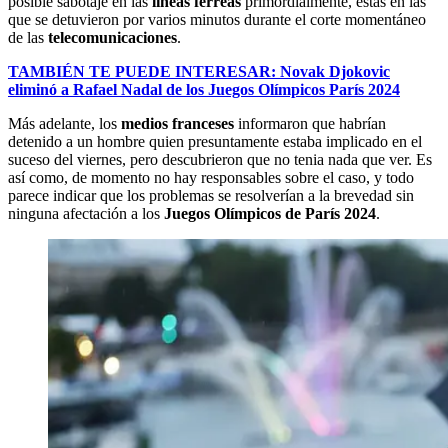
posible sabotaje en las
líneas férreas
primordialmente, estas en las
que se detuvieron por varios minutos durante el corte momentáneo
de las
telecomunicaciones
.
TAMBIÉN TE PUEDE INTERESAR: Novak Djokovic
eliminó a Rafael Nadal de los Juegos Olímpicos París 2024
Más adelante, los
medios franceses
informaron que habrían
detenido a un hombre quien presuntamente estaba implicado en el
suceso del viernes, pero descubrieron que no tenia nada que ver. Es
así como, de momento no hay responsables sobre el caso, y todo
parece indicar que los problemas se resolverían a la brevedad sin
ninguna afectación a los
Juegos Olímpicos de París 2024
.