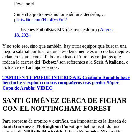
Feyenoord
Sin embargo todavía no tomarán una decisión,…
pic.twitter.com/HU4fyyFul2
— Jovenes Futbolistas MX (@Jovenesfutmx)
August
18, 2024
Y no solo eso, sino que también, hay otros equipos que buscan una
mejora salarial por traer a quien evidentemente es uno de los mejores
delanteros que tiene el futbol mexicano. Entre los conjuntos que
rodean la carrera del
‘Bebote’
son referentes a la
Serie A italiana
, o
inclusive de
LaLiga
española.
TAMBIÉN TE PUEDE INTERESAR: Cristiano Ronaldo hace
berrinche y explota con sus compañeros tras perder Súper
Copa de Arabia: VIDEO
SANTI GIMÉNEZ CERCA DE FICHAR
CON EL NOTTINGHAM FOREST
Para sorpresa de propios y extraños, tan importante es la llegada de
Santi Giménez
al
Nottingham
Forest
que habría recibido una
llamada de
Miltiadis Marinakis
, hijo de
Evangelos Marinakis
,