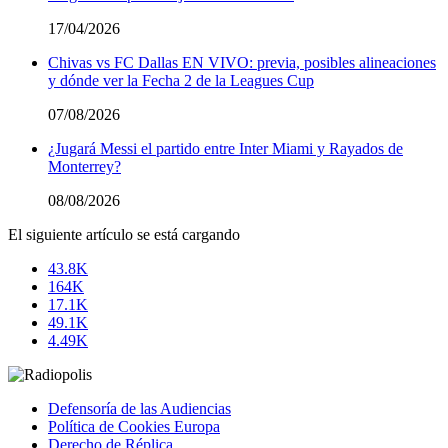
17/04/2026
Chivas vs FC Dallas EN VIVO: previa, posibles alineaciones
y dónde ver la Fecha 2 de la Leagues Cup
07/08/2026
¿Jugará Messi el partido entre Inter Miami y Rayados de
Monterrey?
08/08/2026
El siguiente artículo se está cargando
43.8K
164K
17.1K
49.1K
4.49K
Defensoría de las Audiencias
Política de Cookies Europa
Derecho de Réplica