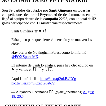
SU ESTANCIA EN FEYENOORD?
Son 89 partidos disputados por
Santi Giménez
en todas las
competiciones dentro del
Feyenoord
desde el momento en que
llegó al equipo dentro de la
campaña 22/23
, con un total de
52
goles
participando con
11 asistencias
respectivamente.
Santi Giménez 🚨🇲🇽
Falta poco para que cierre el mercado y se mueven las
cosas.
Hay oferta de Nottingham Forest como lo informó
@FOXSportsMX
.
El entorno de Santi lo analiza, pues hay otro equipo en
🏴󠁧󠁢󠁥󠁮󠁧󠁿 y varios en 🇮🇹 y 🇩🇪.
Aquí la info 👇🏻👇🏻
https://t.co/qf2nkB4LYg
pic.twitter.com/KxaqG6a672
— Alejandro Orvañanos ✍🏻 (@ale_orvananos)
August
18, 2024