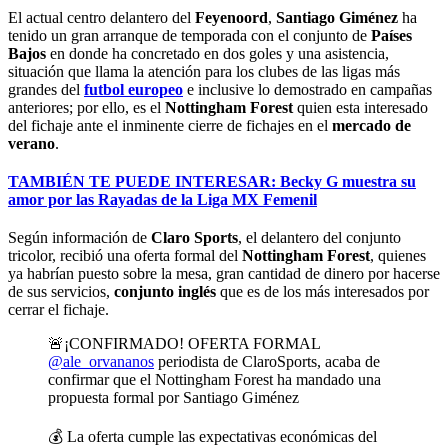
El actual centro delantero del
Feyenoord
,
Santiago Giménez
ha
tenido un gran arranque de temporada con el conjunto de
Países
Bajos
en donde ha concretado en dos goles y una asistencia,
situación que llama la atención para los clubes de las ligas más
grandes del
futbol europeo
e inclusive lo demostrado en campañas
anteriores; por ello, es el
Nottingham Forest
quien esta interesado
del fichaje ante el inminente cierre de fichajes en el
mercado de
verano
.
TAMBIÉN TE PUEDE INTERESAR: Becky G muestra su
amor por las Rayadas de la Liga MX Femenil
Según información de
Claro Sports
, el delantero del conjunto
tricolor, recibió una oferta formal del
Nottingham Forest
, quienes
ya habrían puesto sobre la mesa, gran cantidad de dinero por hacerse
de sus servicios,
conjunto inglés
que es de los más interesados por
cerrar el fichaje.
🚨¡CONFIRMADO! OFERTA FORMAL
@ale_orvananos
periodista de ClaroSports, acaba de
confirmar que el Nottingham Forest ha mandado una
propuesta formal por Santiago Giménez
💰 La oferta cumple las expectativas económicas del