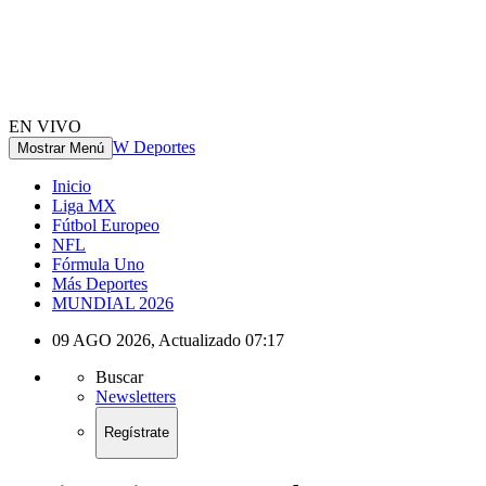
EN VIVO
W Deportes
Mostrar Menú
Inicio
Liga MX
Fútbol Europeo
NFL
Fórmula Uno
Más Deportes
MUNDIAL 2026
09 AGO 2026
,
Actualizado
07:17
Buscar
Newsletters
Regístrate