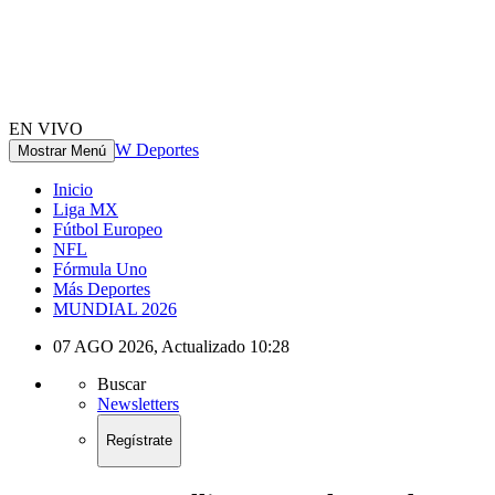
EN VIVO
W Deportes
Mostrar Menú
Inicio
Liga MX
Fútbol Europeo
NFL
Fórmula Uno
Más Deportes
MUNDIAL 2026
07 AGO 2026
,
Actualizado
10:28
Buscar
Newsletters
Regístrate