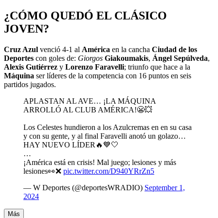
¿CÓMO QUEDÓ EL CLÁSICO
JOVEN?
Cruz Azul
venció 4-1 al
América
en la cancha
Ciudad de los
Deportes
con goles de:
Giorgos
Giakoumakis
,
Ángel Sepúlveda
,
Alexis Gutiérrez
y
Lorenzo Faravelli
; triunfo que hace a la
Máquina
ser líderes de la competencia con 16 puntos en seis
partidos jugados.
APLASTAN AL AVE… ¡LA MÁQUINA
ARROLLÓ AL CLUB AMÉRICA!😬💥
Los Celestes hundieron a los Azulcremas en en su casa
y con su gente, y al final Faravelli anotó un golazo…
HAY NUEVO LÍDER🔥💙🤍
…
¡América está en crisis! Mal juego; lesiones y más
lesiones👀❌
pic.twitter.com/D940YRrZn5
— W Deportes (@deportesWRADIO)
September 1,
2024
Más