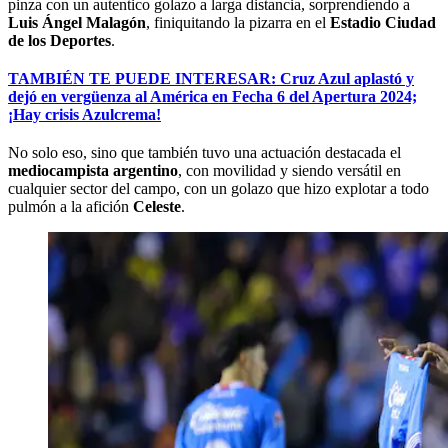
pinza con un autentico golazo a larga distancia, sorprendiendo a
Luis Ángel Malagón
, finiquitando la pizarra en el
Estadio Ciudad
de los Deportes
.
TAMBIÉN TE PUEDE INTERESAR: Cruz Azul aplastó y
dejó en vergüenza al América en Fecha 6 del Apertura 2024;
¡Hay crisis Azulcrema!
No solo eso, sino que también tuvo una actuación destacada el
mediocampista
argentino
, con movilidad y siendo versátil en
cualquier sector del campo, con un golazo que hizo explotar a todo
pulmón a la afición
Celeste
.