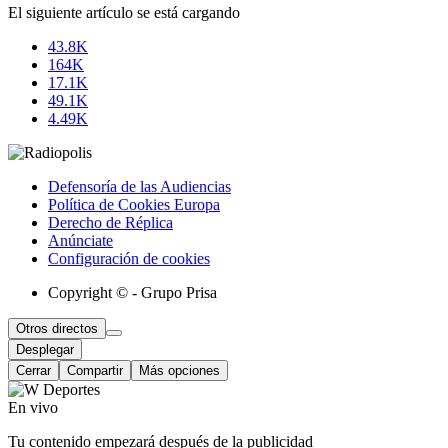
El siguiente artículo se está cargando
43.8K
164K
17.1K
49.1K
4.49K
Defensoría de las Audiencias
Política de Cookies Europa
Derecho de Réplica
Anúnciate
Configuración de cookies
Copyright © - Grupo Prisa
Otros directos
Desplegar
Cerrar
Compartir
Más opciones
En vivo
Tu contenido empezará después de la publicidad