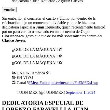
dedicatoria a Juan Izquierdo
/
Agustin Cuevas
Ampliar
Sin embargo, al concretar el cuarto y último gol, dentro de la
celebración dejo un momento inolvidable ya que le hizo una
dedicatoria especial a
Juan
Izquierdo, quien recientemente falleció
por un paro cardíaco suscitado en un encuentro de
Copa
Libertadores
; gesto que fue de los más sobresalientes dentro del
Clásico Joven
.
¡¡GOL DE LA MÁQUINA!! ⚽
¡¡GOL DE LA MÁQUINA!! ⚽
¡¡GOL DE LA MÁQUINA!! ⚽
🚂 CAZ 4-1 América 🦅
🔴 EN VIVO
📺 Canal 5
#MegaFutbol
pic.twitter.com/FoEM6DsLwp
— TUDN MEX (@TUDNMEX)
September 1, 2024
DEDICATORIA ESPECIAL DE
LORENZO FARAVELLI A JUAN