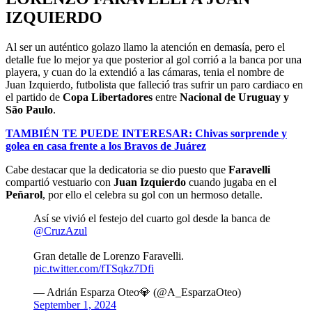
IZQUIERDO
Al ser un auténtico golazo llamo la atención en demasía, pero el
detalle fue lo mejor ya que posterior al gol corrió a la banca por una
playera, y cuan do la extendió a las cámaras, tenia el nombre de
Juan Izquierdo, futbolista que falleció tras sufrir un paro cardiaco en
el partido de
Copa Libertadores
entre
Nacional de Uruguay y
São Paulo
.
TAMBIÉN TE PUEDE INTERESAR: Chivas sorprende y
golea en casa frente a los Bravos de Juárez
Cabe destacar que la dedicatoria se dio puesto que
Faravelli
compartió vestuario con
Juan Izquierdo
cuando jugaba en el
Peñarol
, por ello el celebra su gol con un hermoso detalle.
Así se vivió el festejo del cuarto gol desde la banca de
@CruzAzul
Gran detalle de Lorenzo Faravelli.
pic.twitter.com/fTSqkz7Dfi
— Adrián Esparza Oteo💎 (@A_EsparzaOteo)
September 1, 2024