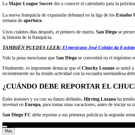
La
Major League Soccer
dio a conocer el calendario para la próxi
La nueva franquicia de expansión debutará en la liga de los
Estados 
semana de
apertura
.
Unos cuántos días después, el primero de marzo,
San Diego
se presen
la historia de la franquicia.
TAMBIÉN PUEDES LEER:
El mexicano
José Cobián da 8 asiste
Vale la pena mencionar que
San Diego
se convertirá en el trigésimo 
Finalmente, es importante destacar que el
Chucky Lozano
se unirá a
recientemente no ha tenido actividad con la escuadra neerlandesa debid
¿CUÁNDO DEBE REPORTAR EL CHUC
Entre lesiones y ya con su futuro definido,
Hirving Lozano
ha tenido
invernal en
Europa
, para tomar unas vacaciones, antes de iniciar su 
San Diego FC
debe reportar a sus primeras prácticas la segunda sema
Más