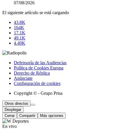
07/08/2026
El siguiente artículo se está cargando
43.8K
164K
17.1K
49.1K
4.49K
Defensoría de las Audiencias
Política de Cookies Europa
Derecho de Réplica
Anúnciate
Configuración de cookies
Copyright © - Grupo Prisa
Otros directos
Desplegar
Cerrar
Compartir
Más opciones
En vivo