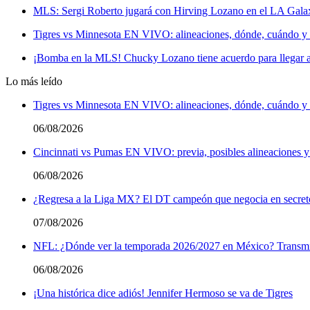
MLS: Sergi Roberto jugará con Hirving Lozano en el LA Gala
Tigres vs Minnesota EN VIVO: alineaciones, dónde, cuándo y a
¡Bomba en la MLS! Chucky Lozano tiene acuerdo para llegar 
Lo más leído
Tigres vs Minnesota EN VIVO: alineaciones, dónde, cuándo y a
06/08/2026
Cincinnati vs Pumas EN VIVO: previa, posibles alineaciones y
06/08/2026
¿Regresa a la Liga MX? El DT campeón que negocia en secreto 
07/08/2026
NFL: ¿Dónde ver la temporada 2026/2027 en México? Transmi
06/08/2026
¡Una histórica dice adiós! Jennifer Hermoso se va de Tigres