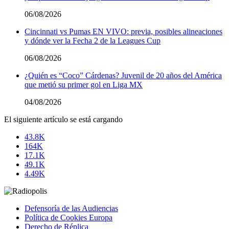
06/08/2026
Cincinnati vs Pumas EN VIVO: previa, posibles alineaciones
y dónde ver la Fecha 2 de la Leagues Cup
06/08/2026
¿Quién es “Coco” Cárdenas? Juvenil de 20 años del América
que metió su primer gol en Liga MX
04/08/2026
El siguiente artículo se está cargando
43.8K
164K
17.1K
49.1K
4.49K
Defensoría de las Audiencias
Política de Cookies Europa
Derecho de Réplica