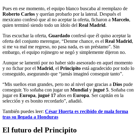
Pues en ese momento, el equipo blanco buscaba al reemplazo de
Roberto Carlos
y querían probarlo por la lateral. Después el
mexicano confesó que al no aceptar la oferta, ficharon a
Marcelo
,
quien terminó siendo todo un ídolo del
Real
Madrid
.
Tras escuchar la oferta,
Guardado
confesó que él quiso aceptar la
oferta del conjunto merengue, “Denme chance, es el
Real Madrid
,
si me va mal me regreso, no pasa nada, es un préstamo”. Sin
embargo, el equipo rojinegro se negó y simplemente dijeron no.
Aunque se lamentó por no haber sido asesorado en aquel momento
y no fichar por el
Madrid
, el
Principito
está agradecido por todo lo
conseguido, asegurando que “jamás imaginó conseguir tanto”.
“Mis sueños eran grandes, pero no al nivel que gracias a
Dios
pude
conseguir. Yo soñaba con jugar un
Mundial
y
jugué
5
. Soñaba con
jugar en
Europa
,
jugué
17
años en
Europa
. Ser capitán en la
selección y es bonito recordarlo”, añadió.
También puedes leer:
César Huerta es recibido de mala forma
tras su llegada a Honduras
El futuro del Principito