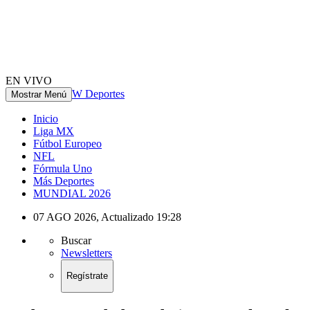
EN VIVO
W Deportes
Mostrar Menú
Inicio
Liga MX
Fútbol Europeo
NFL
Fórmula Uno
Más Deportes
MUNDIAL 2026
07 AGO 2026
,
Actualizado
19:28
Buscar
Newsletters
Regístrate