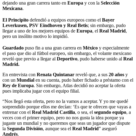
dejando una gran carrera tanto en
Europa
y con la
Selección
Mexicana
.
El
Principito
defendió a equipos europeos como el
Bayer
Leverkusen, PSV Eindhoven y Real Betis
; sin embargo, pudo
llegar a uno de los mejores equipos de
Europa
, el
Real Madrid
,
pero un insólito motivo lo impidió.
Guardado
puso fin a una gran carrera en
México
y especialmente
el paso que dio al fútbol europeo, sin embargo, el volante mexicano
reveló que previo a llegar al
Deportivo
, pudo haberse unido al
Real
Madrid.
En entrevista con
Renata Quintanar
reveló que, a sus
20 años
y
con un
Mundial
en su cuenta, pudo haber fichado a préstamo con el
Rey de Europa
. Sin embargo, Atlas decidió no aceptar la oferta
pues implicaba jugar con el equipo filial.
“Nos llegó esta oferta, pero no la vamos a aceptar. Y yo me quedé
sorprendido porque ellos me decían: ‘Es que te ofrecen que vayas a
entrenar con el
Real Madrid Castilla
, o sea, el
segundo
equipo
, a
veces con el primer equipo, pero no nos gusta la idea porque ya
jugaste un mundial y no queremos que seas un jugador que dispute
la
Segunda División
, aunque sea el
Real
Madrid
” aseguró
Andrés
.