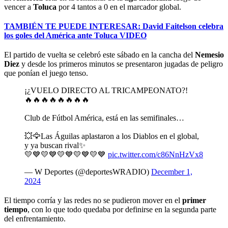
vencer a
Toluca
por 4 tantos a 0 en el marcador global.
TAMBIÉN TE PUEDE INTERESAR: David Faitelson celebra
los goles del América ante Toluca VIDEO
El partido de vuelta se celebró este sábado en la cancha del
Nemesio
Diez
y desde los primeros minutos se presentaron jugadas de peligro
que ponían el juego tenso.
¡¿VUELO DIRECTO AL TRICAMPEONATO?!
🔥🔥🔥🔥🔥🔥🔥🔥
Club de Fútbol América, está en las semifinales…
💥🦅Las Águilas aplastaron a los Diablos en el global,
y ya buscan rival✨
💛💙💛💙💛💙💛💙💛💙
pic.twitter.com/c86NnHzVx8
— W Deportes (@deportesWRADIO)
December 1,
2024
El tiempo corría y las redes no se pudieron mover en el
primer
tiempo
, con lo que todo quedaba por definirse en la segunda parte
del enfrentamiento.