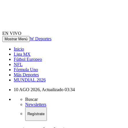
EN VIVO
W Deportes
Mostrar Menú
Inicio
Liga MX
Fútbol Europeo
NFL
Fórmula Uno
Más Deportes
MUNDIAL 2026
10 AGO 2026
,
Actualizado
03:34
Buscar
Newsletters
Regístrate