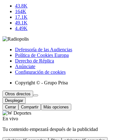
43.8K
164K
17.1K
49.1K
4.49K
Defensoría de las Audiencias
Política de Cookies Europa
Derecho de Réplica
Anúnciate
Configuración de cookies
Copyright © - Grupo Prisa
Otros directos
Desplegar
Cerrar
Compartir
Más opciones
En vivo
Tu contenido empezará después de la publicidad