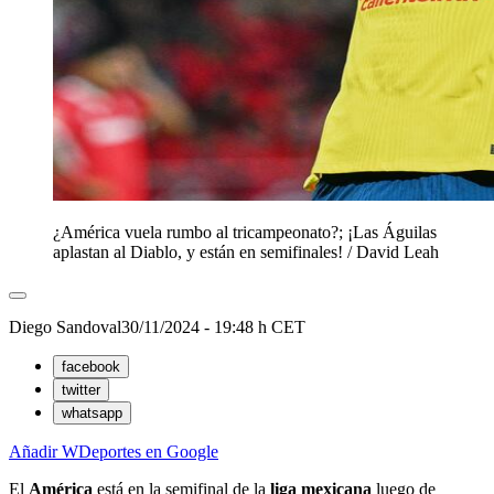
¿América vuela rumbo al tricampeonato?; ¡Las Águilas
aplastan al Diablo, y están en semifinales!
/
David Leah
Diego Sandoval
30/11/2024 - 19:48 h CET
facebook
twitter
whatsapp
Añadir WDeportes en Google
El
América
está en la semifinal de la
liga mexicana
luego de