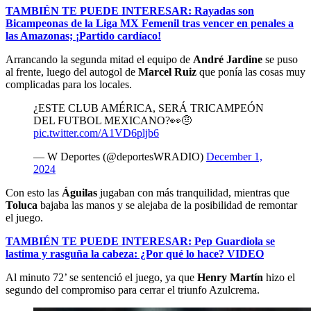
TAMBIÉN TE PUEDE INTERESAR: Rayadas son
Bicampeonas de la Liga MX Femenil tras vencer en penales a
las Amazonas; ¡Partido cardíaco!
Arrancando la segunda mitad el equipo de
André Jardine
se puso
al frente, luego del autogol de
Marcel Ruiz
que ponía las cosas muy
complicadas para los locales.
¿ESTE CLUB AMÉRICA, SERÁ TRICAMPEÓN
DEL FUTBOL MEXICANO?👀🤨
pic.twitter.com/A1VD6pljb6
— W Deportes (@deportesWRADIO)
December 1,
2024
Con esto las
Águilas
jugaban con más tranquilidad, mientras que
Toluca
bajaba las manos y se alejaba de la posibilidad de remontar
el juego.
TAMBIÉN TE PUEDE INTERESAR: Pep Guardiola se
lastima y rasguña la cabeza: ¿Por qué lo hace? VIDEO
Al minuto 72’ se sentenció el juego, ya que
Henry Martín
hizo el
segundo del compromiso para cerrar el triunfo Azulcrema.