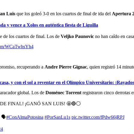
an
Luis
que los goleó 3-0 en los cuartos de final de ida del
Apertura 
ence a Xolos en auténtica fiesta de Liguilla
e de los cuartos de final. Los de
Veljko Paunovic
no han caído en casa,
r.com/WCaTwhsYh4
mpromiso, recuperando a
Andre Pierre Gignac
, quien registró 14 minut
on el sol a reventar en el Olímpico Universitario: ¡Rayados ti
maracador global. Los de
Doménec Torrent
registraron cinco derrotas e
E FINAL! ¡GANÓ SAN LUIS! 🤩🔴⚪️
🗣️
#ConAlmaPotosina
#PorSanLu1s
pic.twitter.com/fPdw66jRPJ
24