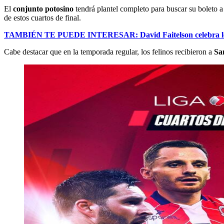
El
conjunto potosino
tendrá plantel completo para buscar su boleto a 
de estos cuartos de final.
TAMBIÉN TE PUEDE INTERESAR: David Faitelson celebra los 
Cabe destacar que en la temporada regular, los felinos recibieron a
Sa