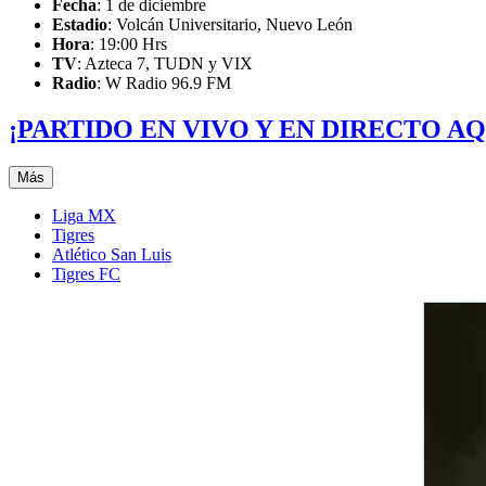
Fecha
: 1 de diciembre
Estadio
: Volcán Universitario, Nuevo León
Hora
: 19:00 Hrs
TV
: Azteca 7, TUDN y VIX
Radio
: W Radio 96.9 FM
¡PARTIDO EN VIVO Y EN DIRECTO AQ
Más
Liga MX
Tigres
Atlético San Luis
Tigres FC