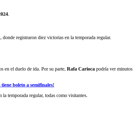
2024
.
 donde registraron diez victorias en la temporada regular.
os en el duelo de ida. Por su parte,
Rafa Carioca
podría ver minutos
ene boleto a semifinales!
n la temporada regular, todas como visitantes.