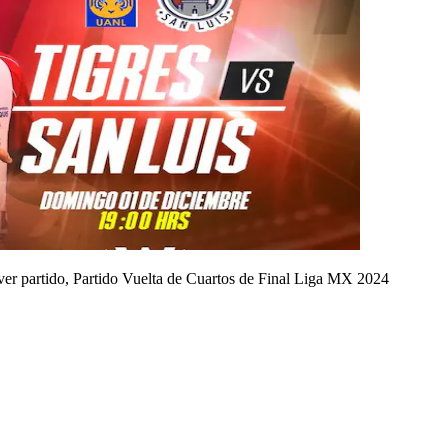
ver partido, Partido Vuelta de Cuartos de Final Liga MX 2024