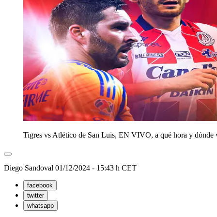
Tigres vs Atlético de San Luis, EN VIVO, a qué hora y dónde 
Diego Sandoval
01/12/2024 - 15:43 h CET
facebook
twitter
whatsapp