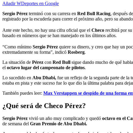
Añadir WDeportes en Google
Sergio Pérez
terminó con su carrera en
Red Bull Racing
, después de
registrado por la escudería para correr el próximo año, pero su abando
Ante este hecho, no hay una cifra oficial que el
Checo
recibirá por su
basado en números que se han manejado en los últimos años.
“Como mínimo
Sergio
Pérez
quiere su dinero, y creo que hay un po
extremadamente su forma”, indicó
Rosberg
.
La situación de
Pérez
con
Red
Bull
sigue dando mucho de qué hablar,
el
octavo lugar del campeonato de pilotos
.
Lo sucedido en
Abu Dhabi,
fue un reflejo de la segunda parte de la
estaba en pista y este suceso fue lo que dio la última palabra para deja
También puedes leer:
Max Verstappen se despido de una forma emo
¿Qué será de Checo Pérez?
Sergio Pérez
vivió un año muy complicado y quedó
octavo en el C
de semana del
Gran Premio de Abu Dhabi.