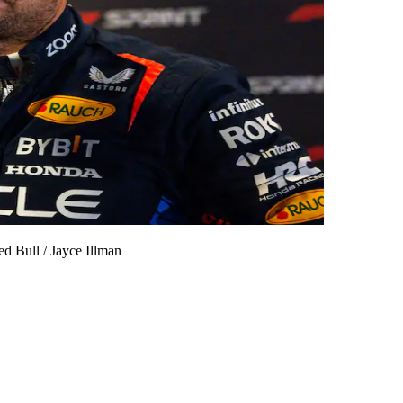
Red Bull
/
Jayce Illman