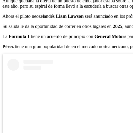
Aunque quedaba la oferta de un puesto de embajador estaba sobre la
este año, pero su espiral de forma llevó a la escudería a buscar otras o
Ahora el piloto neozelandés
Liam Lawson
será anunciado en los pr
Su salida le da la oportunidad de correr en otros lugares en
2025
, aun
La
Fórmula 1
tiene un acuerdo de principio con
General Motors
par
Pérez
tiene una gran popularidad de en el mercado norteamericano, por 