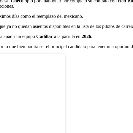
 mesa,
Checo
optó por abandonar por completo su contrato con
Red
Bu
pciones.
óximos días como el reemplazo del mexicano.
que ya no quedan asientos disponibles en la lista de los pilotos de carre
a añadir un equipo
Cadillac
a la parrilla en
2026
.
lo que bien podría ser el principal candidato para tener una oportunidad