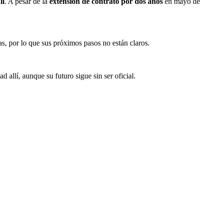
ll
. A pesar de la
extensión de contrato por dos años
en mayo de
ras, por lo que sus próximos pasos no están claros.
 allí, aunque su futuro sigue sin ser oficial.