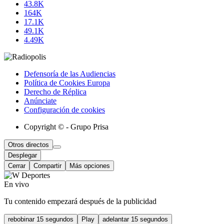
43.8K
164K
17.1K
49.1K
4.49K
Defensoría de las Audiencias
Política de Cookies Europa
Derecho de Réplica
Anúnciate
Configuración de cookies
Copyright © - Grupo Prisa
Otros directos
Desplegar
Cerrar
Compartir
Más opciones
En vivo
Tu contenido empezará después de la publicidad
rebobinar 15 segundos
Play
adelantar 15 segundos