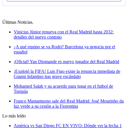
Últimas Noticias
.
Vinicius Júnior renueva con el Real Madrid hasta 2032:
detalles del nuevo contrato
¿A qué equipo se va Rodri? Barcelona ya negocia por el
español
¡Oficial! Yan Diomande es nuevo jugador del Real Madrid
¡Explotó la FIFA! Luis Figo exige la renuncia inmediata de
Gianni Infantino tras grave escándalo
Mohamed Salah y su acuerdo para jugar en el futbol de
Turquía
Franco Mastantuono sale del Real Madrid: José Mourinho da
luz verde a su cesión a la Fiorentina
Lo más leído
América vs San Diego FC EN VIVO: Dónde ver la fecha 1