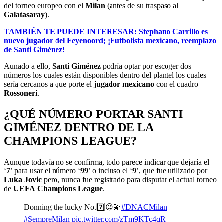
del torneo europeo con el
Milan
(antes de su traspaso al
Galatasaray
).
TAMBIÉN TE PUEDE INTERESAR: Stephano Carrillo es
nuevo jugador del Feyenoord; ¡Futbolista mexicano, reemplazo
de Santi Giménez!
Aunado a ello,
Santi Giménez
podría optar por escoger dos
números los cuales están disponibles dentro del plantel los cuales
sería cercanos a que porte el
jugador mexicano
con el cuadro
Rossoneri
.
¿QUÉ NÚMERO PORTAR SANTI
GIMÉNEZ DENTRO DE LA
CHAMPIONS LEAGUE?
Aunque todavía no se confirma, todo parece indicar que dejaría el
‘
7
’ para usar el número ‘
99
’ o incluso el ‘
9
’, que fue utilizado por
Luka Jovic
pero, nunca fue registrado para disputar el actual torneo
de
UEFA
Champions
League
.
Donning the lucky No.7️⃣😉💫
#DNACMilan
#SempreMilan
pic.twitter.com/zTm9KTc4qR