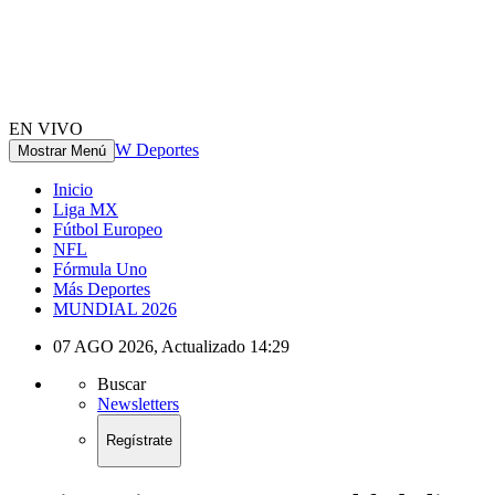
EN VIVO
W Deportes
Mostrar Menú
Inicio
Liga MX
Fútbol Europeo
NFL
Fórmula Uno
Más Deportes
MUNDIAL 2026
07 AGO 2026
,
Actualizado
14:29
Buscar
Newsletters
Regístrate