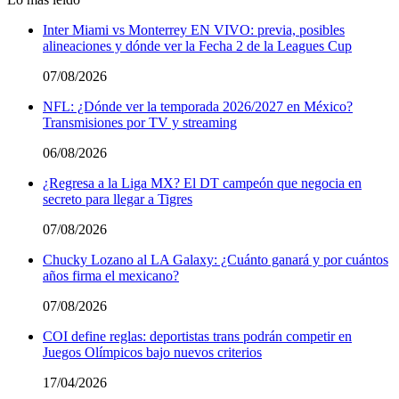
Inter Miami vs Monterrey EN VIVO: previa, posibles
alineaciones y dónde ver la Fecha 2 de la Leagues Cup
07/08/2026
NFL: ¿Dónde ver la temporada 2026/2027 en México?
Transmisiones por TV y streaming
06/08/2026
¿Regresa a la Liga MX? El DT campeón que negocia en
secreto para llegar a Tigres
07/08/2026
Chucky Lozano al LA Galaxy: ¿Cuánto ganará y por cuántos
años firma el mexicano?
07/08/2026
COI define reglas: deportistas trans podrán competir en
Juegos Olímpicos bajo nuevos criterios
17/04/2026