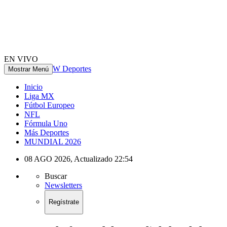
EN VIVO
W Deportes
Mostrar Menú
Inicio
Liga MX
Fútbol Europeo
NFL
Fórmula Uno
Más Deportes
MUNDIAL 2026
08 AGO 2026
,
Actualizado
22:54
Buscar
Newsletters
Regístrate