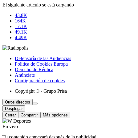
El siguiente artículo se está cargando
43.8K
164K
17.1K
49.1K
4.49K
Defensoría de las Audiencias
Política de Cookies Europa
Derecho de Réplica
Anúnciate
Configuración de cookies
Copyright © - Grupo Prisa
Otros directos
Desplegar
Cerrar
Compartir
Más opciones
En vivo
Tu contenido empezará después de la publicidad