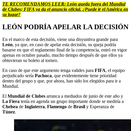
TE RECOMENDAMOS LEER:
León queda fuera del Mundial
de Clubes; FIFA ya da el anuncio oficial. ¿Puede ir el América en
su lugar?
LEÓN PODRÍA APELAR LA DECISIÓN
En el marco de esta decisión, viene una disyuntiva grande para
León
, ya que, en caso de apelar esta decisión, su queja podría
basarse en que el reglamento final de la competencia, entró en vigor
apenas en octubre pasado, mucho tiempo después de que ellos ya
obtuvieran su boleto al torneo.
En caso de que este argumento tenga valides para
FIFA
, el equipo
perjudicado sería
Pachuca
, que evidentemente tiene prioridad
dentro del grupo y que, por ahora, han sido los elegidos para ir a
Mundial.
El
Mundial de Clubes
arranca a mediados de junio de este año y
La Fiera
tenía en agenda un grupo importante donde se mediría a
Chelsea
de
Inglaterra
,
Flamengo
de
Brasil
y Esperanza de
Túnez
.