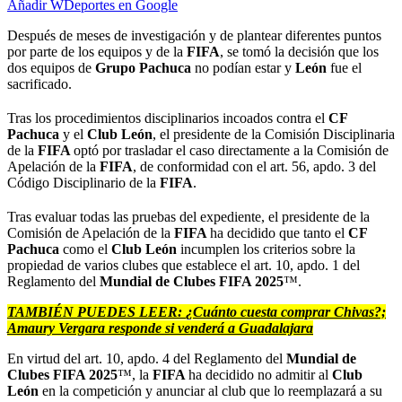
Añadir WDeportes en Google
Después de meses de investigación y de plantear diferentes puntos
por parte de los equipos y de la
FIFA
, se tomó la decisión que los
dos equipos de
Grupo Pachuca
no podían estar y
León
fue el
sacrificado.
Tras los procedimientos disciplinarios incoados contra el
CF
Pachuca
y el
Club León
, el presidente de la Comisión Disciplinaria
de la
FIFA
optó por trasladar el caso directamente a la Comisión de
Apelación de la
FIFA
, de conformidad con el art. 56, apdo. 3 del
Código Disciplinario de la
FIFA
.
Tras evaluar todas las pruebas del expediente, el presidente de la
Comisión de Apelación de la
FIFA
ha decidido que tanto el
CF
Pachuca
como el
Club León
incumplen los criterios sobre la
propiedad de varios clubes que establece el art. 10, apdo. 1 del
Reglamento del
Mundial de Clubes FIFA 2025
™.
TAMBIÉN PUEDES LEER:
¿Cuánto cuesta comprar Chivas?;
Amaury Vergara responde si venderá a Guadalajara
En virtud del art. 10, apdo. 4 del Reglamento del
Mundial de
Clubes FIFA 2025
™, la
FIFA
ha decidido no admitir al
Club
León
en la competición y anunciar al club que lo reemplazará a su