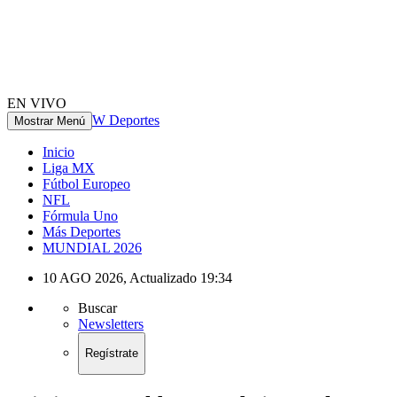
EN VIVO
W Deportes
Mostrar Menú
Inicio
Liga MX
Fútbol Europeo
NFL
Fórmula Uno
Más Deportes
MUNDIAL 2026
10 AGO 2026
,
Actualizado
19:34
Buscar
Newsletters
Regístrate