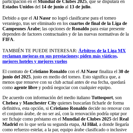
participación en el
Mundial de Clubes 2025
, que se disputará en
Estados Unidos
del
14 de junio
al
13 de julio
.
Debido a que el
Al Nassr
no logró clasificarse para el torneo
veraniego, tras ser eliminado en los
cuartos de final de la Liga de
Campeones Árabe
; las opciones de
Ronaldo
para estar presente
dependen de factores contractuales y de las nuevas normativas de la
FIFA
.
TAMBIÉN TE PUEDE INTERESAR:
Árbitros de la Liga MX
reclaman mejoras en sus prestaciones; piden más viáticos,
mejores hoteles y mejores vuelos
El contrato de
Cristiano Ronaldo
con el
Al Nassr
finaliza el
30 de
junio del 2025
, justo en medio del torneo. Esto significa que, a
menos que renueve con su club actual antes de esa fecha, quedará
como
agente libre
y podrá negociar con cualquier equipo.
De acuerdo con información del medio italiano
Tuttosport
, son
Chelsea
y
Manchester City
quienes buscarían ficharle de forma
definitiva, esta opción, si
Cristiano
Ronaldo
decide no renovar con
el conjunto árabe, de no ser así, con la renovación podría optar por
ser fichaje como préstamo en el
Mundial de Clubes 2025
del
Real
Madrid
en lo que sería su segunda etapa,
Al Hilal
, a donde llegaría
como refuerzo estelar, a la par, equipo árabe clasificado o inclusive