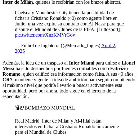
Inter de Milán
, quienes le recibirían con los brazos abiertos.
Chelsea y Manchester City tienen la posibilidad de
fichar a Cristiano Ronaldo (40) como agente libre en
Junio, una vez expire su contrato con Al Nassr para que
dispute el Mundial de Clubes de la FIFA. [Tuttosport]
pic.twitter.com/XnzKMVrGov
— Futbol de Inglaterra (@Mercado_Ingles)
April 2,
2025
Además, la idea de un traspaso al
Inter
Miami
para unirse a
Lionel
Messi
ha sido desmentida por fuentes confiables como
Fabrizio
Romano
, quien calificó esa información como falsa. A sus 40 años,
CR7
, mantiene vigente la idea de ambición para seguir compitiendo
al máximo nivel que podría llevarlo a buscar activamente esta
oportunidad, pero por ahora, todo sigue en el terreno de la
especulación.
💣🚨BOMBAZO MUNDIAL
Real Madrid, Inter de Milán y Al-Hilal están
interesados en fichar a Cristiano Ronaldo únicamente
para el Mundial de Clubes.