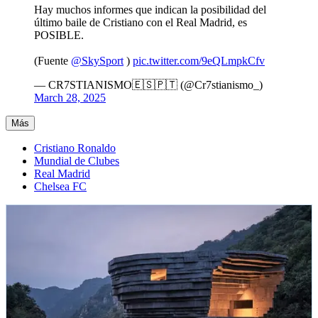
Hay muchos informes que indican la posibilidad del
último baile de Cristiano con el Real Madrid, es
POSIBLE.
(Fuente
@SkySport
)
pic.twitter.com/9eQLmpkCfv
— CR7STIANISMO🇪🇸🇵🇹 (@Cr7stianismo_)
March 28, 2025
Más
Cristiano Ronaldo
Mundial de Clubes
Real Madrid
Chelsea FC