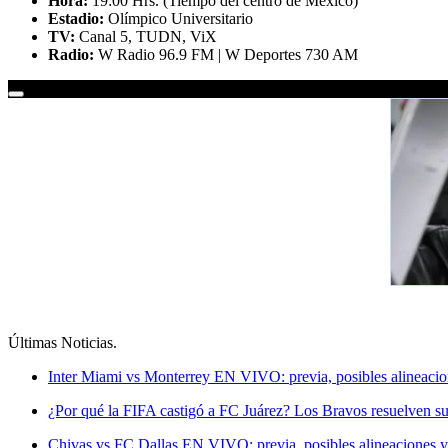
Hora:
19:00 Hrs. (Tiempo del centro de México)
Estadio:
Olímpico Universitario
TV:
Canal 5, TUDN, ViX
Radio:
W Radio 96.9 FM | W Deportes 730 AM
Últimas Noticias
.
Inter Miami vs Monterrey EN VIVO: previa, posibles alineacio
¿Por qué la FIFA castigó a FC Juárez? Los Bravos resuelven su
Chivas vs FC Dallas EN VIVO: previa, posibles alineaciones y