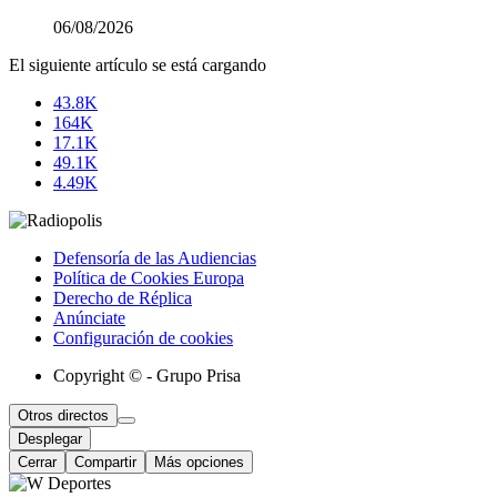
06/08/2026
El siguiente artículo se está cargando
43.8K
164K
17.1K
49.1K
4.49K
Defensoría de las Audiencias
Política de Cookies Europa
Derecho de Réplica
Anúnciate
Configuración de cookies
Copyright © - Grupo Prisa
Otros directos
Desplegar
Cerrar
Compartir
Más opciones