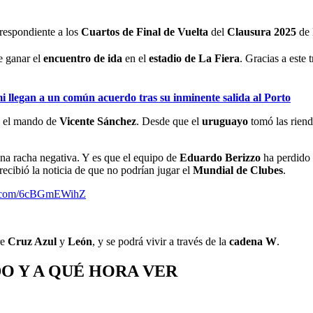
rrespondiente a los
Cuartos de Final de Vuelta
del
Clausura 2025
de
de ganar el
encuentro de ida
en el
estadio de La Fiera
. Gracias a este 
 llegan a un común acuerdo tras su inminente salida al Porto
o el mando de
Vicente Sánchez
. Desde que el
uruguayo
tomó las riend
na racha negativa. Y es que el equipo de
Eduardo Berizzo
ha perdido 
recibió la noticia de que no podrían jugar el
Mundial de Clubes
.
er.com/6cBGmEWihZ
re
Cruz Azul
y
León
, y se podrá vivir a través de la
cadena W
.
O Y A QUÉ HORA VER