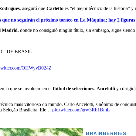
Rodrigues
, aseguró que
Carletto
es “el mejor técnico de la historia” y
 que no seguirán el próximo torneo en La Máquina; hay 2 figuras 
l Madrid
, donde no consiguió ningún título, sin embargo, sigue siend
T DE BRASIL
.twitter.com/OHWyvB024Z
 en la que se involucre en el
fútbol de selecciones
.
Ancelotti
ya dirigir
 técnico mais vitorioso do mundo. Carlo Ancelotti, sinônimo de conquista
a Seleção Brasileira. Ele…
pic.twitter.com/grw3Rb1BmL