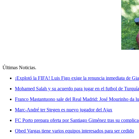
Últimas Noticias
.
¡Explotó la FIFA! Luis Figo exige la renuncia inmediata de Gia
Mohamed Salah y su acuerdo para jugar en el futbol de Turquí
Franco Mastantuono sale del Real Madrid: José Mourinho da luz
Marc-André ter Stegen es nuevo jugador del Ajax
FC Porto prepara oferta por Santiago Giménez tras su complic
Obed Vargas tiene varios equipos interesados para ser cedido