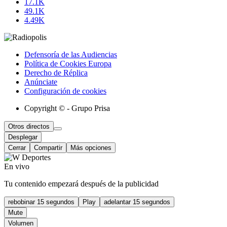
17.1K
49.1K
4.49K
Defensoría de las Audiencias
Política de Cookies Europa
Derecho de Réplica
Anúnciate
Configuración de cookies
Copyright © - Grupo Prisa
Otros directos
Desplegar
Cerrar
Compartir
Más opciones
En vivo
Tu contenido empezará después de la publicidad
rebobinar 15 segundos
Play
adelantar 15 segundos
Mute
Volumen