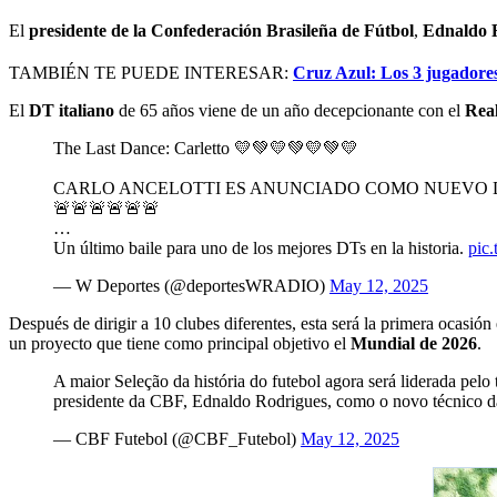
El
presidente de la Confederación Brasileña de Fútbol
,
Ednaldo 
TAMBIÉN TE PUEDE INTERESAR:
Cruz Azul: Los 3 jugadores
El
DT italiano
de 65 años viene de un año decepcionante con el
Rea
The Last Dance: Carletto 💛💚💛💚💛💚💛
CARLO ANCELOTTI ES ANUNCIADO COMO NUEVO D
🚨🚨🚨🚨🚨🚨
…
Un último baile para uno de los mejores DTs en la historia.
pic
— W Deportes (@deportesWRADIO)
May 12, 2025
Después de dirigir a 10 clubes diferentes, esta será la primera ocasión
un proyecto que tiene como principal objetivo el
Mundial de 2026
.
A maior Seleção da história do futebol agora será liderada pelo
presidente da CBF, Ednaldo Rodrigues, como o novo técnico d
— CBF Futebol (@CBF_Futebol)
May 12, 2025