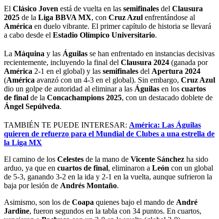
El
Clásico Joven
está de vuelta en las
semifinales
del
Clausura
2025
de la
Liga BBVA MX
, con
Cruz Azul
enfrentándose al
América
en duelo vibrante. El primer capítulo de historia se llevará
a cabo desde el
Estadio Olímpico Universitario
.
La
Máquina
y las
Águilas
se han enfrentado en instancias decisivas
recientemente, incluyendo la final del
Clausura 2024
(ganada por
América
2-1 en el global) y las
semifinales
del
Apertura 2024
(
América
avanzó con un 4-3 en el global). Sin embargo,
Cruz Azul
dio un golpe de autoridad al eliminar a las
Águilas
en los
cuartos
de final
de la
Concachampions 2025
, con un destacado doblete de
Ángel Sepúlveda
.
TAMBIÉN TE PUEDE INTERESAR:
América: Las Águilas
quieren de refuerzo para el Mundial de Clubes a una estrella de
la Liga MX
El camino de los
Celestes
de la mano de
Vicente Sánchez
ha sido
arduo, ya que en
cuartos de final
, eliminaron a
León
con un global
de 5-3, ganando 3-2 en la ida y 2-1 en la vuelta, aunque sufrieron la
baja por lesión de
Andrés Montaño
.
Asimismo, son los de
Coapa
quienes bajo el mando de
André
Jardine
, fueron segundos en la tabla con 34 puntos. En cuartos,