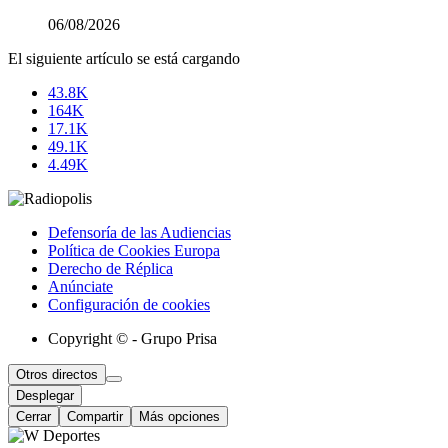
06/08/2026
El siguiente artículo se está cargando
43.8K
164K
17.1K
49.1K
4.49K
Defensoría de las Audiencias
Política de Cookies Europa
Derecho de Réplica
Anúnciate
Configuración de cookies
Copyright © - Grupo Prisa
Otros directos
Desplegar
Cerrar
Compartir
Más opciones