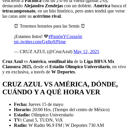
vencieron a
Pachuca
con un 2-0 en la vuelta (global 2-0),
destacando
Alejandro Zendejas
con un doblete.
América
busca el
tetracampeonato
, en un hito histórico, pero antes tendrá que verse
las caras ante su
acérrimo rival
.
⏰ Tenemos horarios para las Semis ⏰
¡Estamos listos! 💙
#PasiónYCorazón
pic.twitter.com/GgIto9JNme
— CRUZ AZUL (@CruzAzul)
May 12, 2025
Cruz Azul
vs
América
,
semifinal ida
de la
Liga BBVA Mx
Clausura 2025,
desde el
Estadio Olímpico Universitario
, en vivo
y en exclusiva, a través de
W Deportes
.
CRUZ AZUL VS AMÉRICA, DÓNDE,
CUÁNDO Y A QUÉ HORA VER
Fecha:
Jueves 15 de mayo
Horario:
20:00 Hrs. (Tiempo del centro de México)
Estadio:
Olímpico Universitario
TV:
Canal 5, TUDN, ViX
Radio:
W Radio 96.9 FM | W Deportes 730 AM