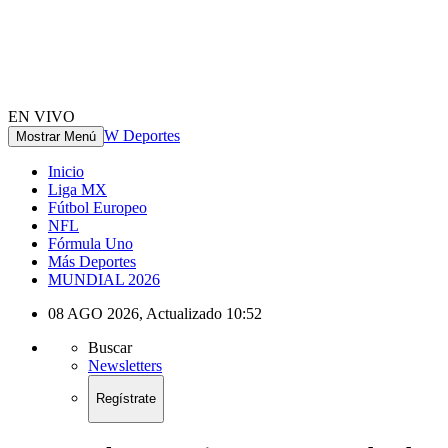
EN VIVO
W Deportes
Mostrar Menú
Inicio
Liga MX
Fútbol Europeo
NFL
Fórmula Uno
Más Deportes
MUNDIAL 2026
08 AGO 2026
,
Actualizado
10:52
Buscar
Newsletters
Regístrate