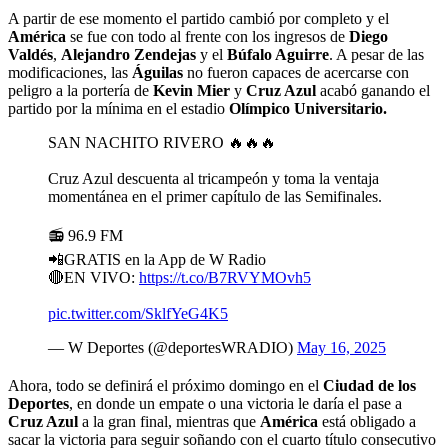
A partir de ese momento el partido cambió por completo y el
América
se fue con todo al frente con los ingresos de
Diego
Valdés
,
Alejandro Zendejas
y el
Búfalo Aguirre
. A pesar de las
modificaciones, las
Águilas
no fueron capaces de acercarse con
peligro a la portería de
Kevin Mier
y
Cruz Azul
acabó ganando el
partido por la mínima en el estadio
Olímpico Universitario.
SAN NACHITO RIVERO 🔥🔥🔥
Cruz Azul descuenta al tricampeón y toma la ventaja
momentánea en el primer capítulo de las Semifinales.
📻 96.9 FM
📲GRATIS en la App de W Radio
🔴EN VIVO:
https://t.co/B7RVYMOvh5
pic.twitter.com/SklfYeG4K5
— W Deportes (@deportesWRADIO)
May 16, 2025
Ahora, todo se definirá el próximo domingo en el
Ciudad de los
Deportes
, en donde un empate o una victoria le daría el pase a
Cruz Azul
a la gran final, mientras que
América
está obligado a
sacar la victoria para seguir soñando con el cuarto título consecutivo