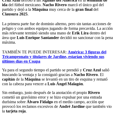
Cruz Azul
derrotó a las
Águilas
del
América
en la
semifinal de
ida
del fútbol mexicano.
Nacho Rivero
marcó el único gol del
partido y dejó a la
Máquina
muy cerca de la
gran final
del
Clausura 2025
.
La primera parte fue de dominio alterno, pero sin tantas acciones de
peligro y con ambos equipos jugando de forma precavida. La acción
más relevante terminó siendo una mano de
Erik Lira
dentro del
área que
Luis Enrique
Santander
decidió no sancionar con la pena
máxima.
TAMBIÉN TE PUEDE INTERESAR:
América: 3 figuras del
Tricampeonato y titulares de Jardine, estarían viviendo sus
últimos días en Coapa
Ya para el segundo tiempo el partido se prendió y
Cruz Azul
salió
buscando la ventaja y la consiguió gracias a
Nacho
Rivero
. El
capitán
de la
Máquina
se levantó en un tiro de esquina y remató
con la cabeza para vencer a
Luis Ángel Malagón
.
Sin embargo, justo después de la anotación el propio
Rivero
cometió un gravísimo error y se hizo expulsar por una entrada
durísima sobre
Álvaro Fidalgo
en el medio campo, acción que
provocó los reclamos excesivos de
André Jardine
que también vio
la
tarjeta roja
.