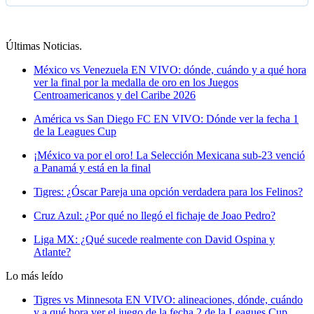
Últimas Noticias
.
México vs Venezuela EN VIVO: dónde, cuándo y a qué hora
ver la final por la medalla de oro en los Juegos
Centroamericanos y del Caribe 2026
América vs San Diego FC EN VIVO: Dónde ver la fecha 1
de la Leagues Cup
¡México va por el oro! La Selección Mexicana sub-23 venció
a Panamá y está en la final
Tigres: ¿Óscar Pareja una opción verdadera para los Felinos?
Cruz Azul: ¿Por qué no llegó el fichaje de Joao Pedro?
Liga MX: ¿Qué sucede realmente con David Ospina y
Atlante?
Lo más leído
Tigres vs Minnesota EN VIVO: alineaciones, dónde, cuándo
y a qué hora ver el juego de la fecha 2 de la Leagues Cup