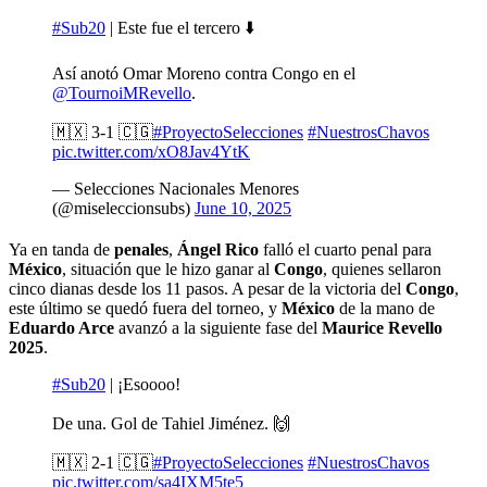
#Sub20
| Este fue el tercero ⬇️
Así anotó Omar Moreno contra Congo en el
@TournoiMRevello
.
🇲🇽 3-1 🇨🇬
#ProyectoSelecciones
#NuestrosChavos
pic.twitter.com/xO8Jav4YtK
— Selecciones Nacionales Menores
(@miseleccionsubs)
June 10, 2025
Ya en tanda de
penales
,
Ángel Rico
falló el cuarto penal para
México
, situación que le hizo ganar al
Congo
, quienes sellaron
cinco dianas desde los 11 pasos. A pesar de la victoria del
Congo
,
este último se quedó fuera del torneo, y
México
de la mano de
Eduardo Arce
avanzó a la siguiente fase del
Maurice Revello
2025
.
#Sub20
| ¡Esoooo!
De una. Gol de Tahiel Jiménez. 🙌
🇲🇽 2-1 🇨🇬
#ProyectoSelecciones
#NuestrosChavos
pic.twitter.com/sa4IXM5te5