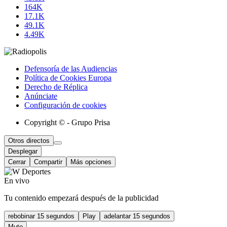
164K
17.1K
49.1K
4.49K
Defensoría de las Audiencias
Política de Cookies Europa
Derecho de Réplica
Anúnciate
Configuración de cookies
Copyright © - Grupo Prisa
Otros directos
Desplegar
Cerrar
Compartir
Más opciones
En vivo
Tu contenido empezará después de la publicidad
rebobinar 15 segundos
Play
adelantar 15 segundos
Mute