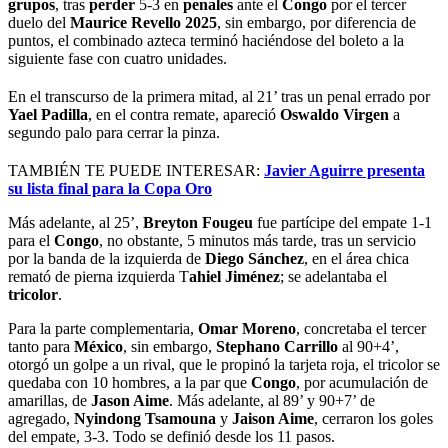
grupos
, tras
perder
5-3 en
penales
ante el
Congo
por el tercer
duelo del
Maurice Revello 2025
, sin embargo, por diferencia de
puntos, el combinado azteca terminó haciéndose del boleto a la
siguiente fase con cuatro unidades.
En el transcurso de la primera mitad, al 21’ tras un penal errado por
Yael Padilla
, en el contra remate, apareció
Oswaldo Virgen
a
segundo palo para cerrar la pinza.
TAMBIÉN TE PUEDE INTERESAR:
Javier Aguirre presenta
su lista final para la Copa Oro
Más adelante, al 25’,
Breyton Fougeu
fue partícipe del empate 1-1
para el
Congo
, no obstante, 5 minutos más tarde, tras un servicio
por la banda de la izquierda de
Diego Sánchez
, en el área chica
remató de pierna izquierda T
ahiel Jiménez
; se adelantaba el
tricolor
.
Para la parte complementaria,
Omar Moreno
, concretaba el tercer
tanto para
México
, sin embargo,
Stephano Carrillo
al 90+4’,
otorgó un golpe a un rival, que le propinó la tarjeta roja, el tricolor se
quedaba con 10 hombres, a la par que
Congo
, por acumulación de
amarillas, de
Jason Aime
. Más adelante, al 89’ y 90+7’ de
agregado,
Nyindong Tsamouna
y
Jaison Aime
, cerraron los goles
del empate, 3-3. Todo se definió desde los 11 pasos.