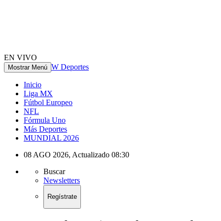
EN VIVO
W Deportes
Mostrar Menú
Inicio
Liga MX
Fútbol Europeo
NFL
Fórmula Uno
Más Deportes
MUNDIAL 2026
08 AGO 2026
,
Actualizado
08:30
Buscar
Newsletters
Regístrate