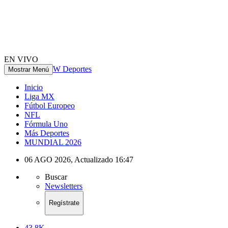
EN VIVO
W Deportes
Mostrar Menú
Inicio
Liga MX
Fútbol Europeo
NFL
Fórmula Uno
Más Deportes
MUNDIAL 2026
06 AGO 2026
,
Actualizado
16:47
Buscar
Newsletters
Regístrate
43.8K