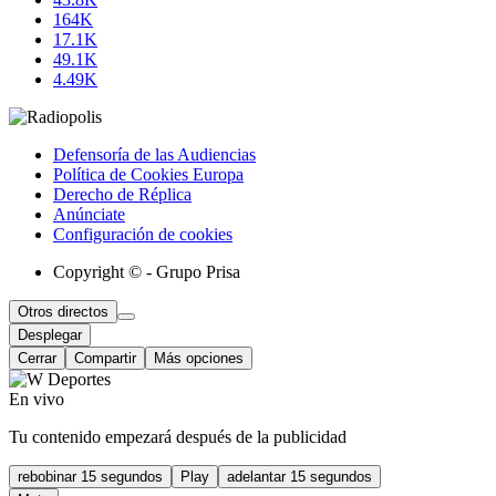
164K
17.1K
49.1K
4.49K
Defensoría de las Audiencias
Política de Cookies Europa
Derecho de Réplica
Anúnciate
Configuración de cookies
Copyright © - Grupo Prisa
Otros directos
Desplegar
Cerrar
Compartir
Más opciones
En vivo
Tu contenido empezará después de la publicidad
rebobinar 15 segundos
Play
adelantar 15 segundos