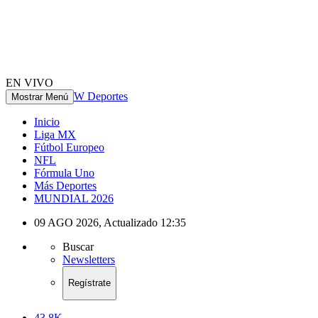
EN VIVO
W Deportes
Mostrar Menú
Inicio
Liga MX
Fútbol Europeo
NFL
Fórmula Uno
Más Deportes
MUNDIAL 2026
09 AGO 2026
,
Actualizado
12:35
Buscar
Newsletters
Regístrate
43.8K