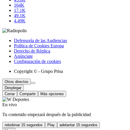
164K
17.1K
49.1K
4.49K
Defensoría de las Audiencias
Política de Cookies Europa
Derecho de Réplica
Anúnciate
Configuración de cookies
Copyright © - Grupo Prisa
Otros directos
Desplegar
Cerrar
Compartir
Más opciones
En vivo
Tu contenido empezará después de la publicidad
rebobinar 15 segundos
Play
adelantar 15 segundos