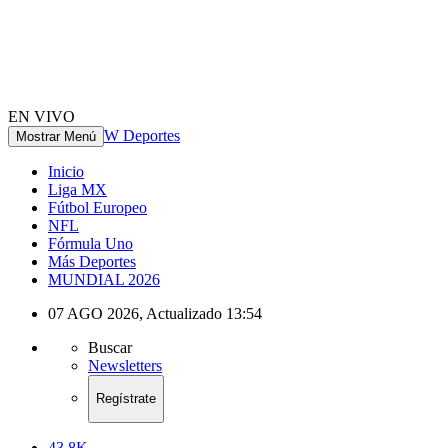
EN VIVO
W Deportes
Mostrar Menú
Inicio
Liga MX
Fútbol Europeo
NFL
Fórmula Uno
Más Deportes
MUNDIAL 2026
07 AGO 2026
,
Actualizado
13:54
Buscar
Newsletters
Regístrate
43.8K