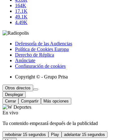
164K
17.1K
49.1K
4.49K
Defensoría de las Audiencias
Política de Cookies Europa
Derecho de Réplica
Anúnciate
Configuración de cookies
Copyright © - Grupo Prisa
Otros directos
Desplegar
Cerrar
Compartir
Más opciones
En vivo
Tu contenido empezará después de la publicidad
rebobinar 15 segundos
Play
adelantar 15 segundos