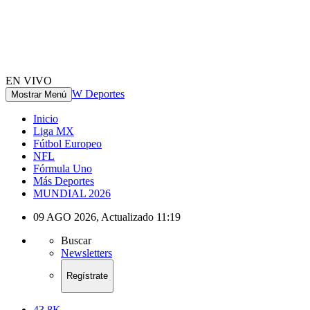
EN VIVO
W Deportes
Mostrar Menú
Inicio
Liga MX
Fútbol Europeo
NFL
Fórmula Uno
Más Deportes
MUNDIAL 2026
09 AGO 2026
,
Actualizado
11:19
Buscar
Newsletters
Regístrate
43.8K