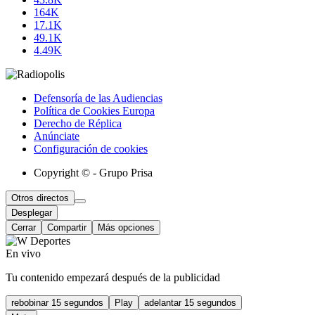
164K
17.1K
49.1K
4.49K
Defensoría de las Audiencias
Política de Cookies Europa
Derecho de Réplica
Anúnciate
Configuración de cookies
Copyright © - Grupo Prisa
Otros directos
Desplegar
Cerrar
Compartir
Más opciones
En vivo
Tu contenido empezará después de la publicidad
rebobinar 15 segundos
Play
adelantar 15 segundos