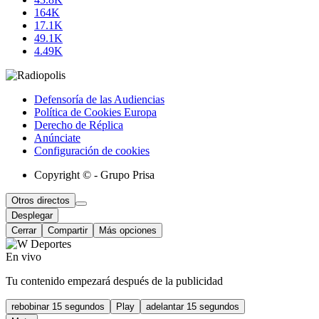
164K
17.1K
49.1K
4.49K
Defensoría de las Audiencias
Política de Cookies Europa
Derecho de Réplica
Anúnciate
Configuración de cookies
Copyright © - Grupo Prisa
Otros directos
Desplegar
Cerrar
Compartir
Más opciones
En vivo
Tu contenido empezará después de la publicidad
rebobinar 15 segundos
Play
adelantar 15 segundos