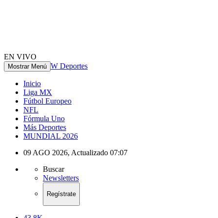
EN VIVO
W Deportes
Mostrar Menú
Inicio
Liga MX
Fútbol Europeo
NFL
Fórmula Uno
Más Deportes
MUNDIAL 2026
09 AGO 2026
,
Actualizado
07:07
Buscar
Newsletters
Regístrate
43.8K