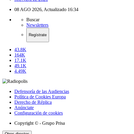
08 AGO 2026
,
Actualizado
16:34
Buscar
Newsletters
Regístrate
43.8K
164K
17.1K
49.1K
4.49K
Defensoría de las Audiencias
Política de Cookies Europa
Derecho de Réplica
Anúnciate
Configuración de cookies
Copyright © - Grupo Prisa
Otros directos