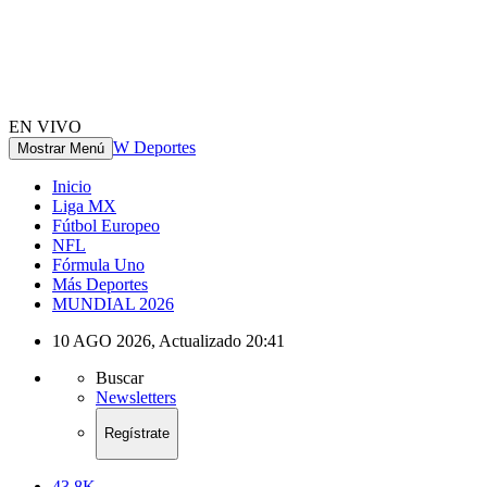
EN VIVO
W Deportes
Mostrar Menú
Inicio
Liga MX
Fútbol Europeo
NFL
Fórmula Uno
Más Deportes
MUNDIAL 2026
10 AGO 2026
,
Actualizado
20:41
Buscar
Newsletters
Regístrate
43.8K