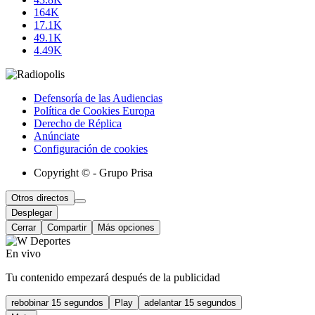
164K
17.1K
49.1K
4.49K
Defensoría de las Audiencias
Política de Cookies Europa
Derecho de Réplica
Anúnciate
Configuración de cookies
Copyright © - Grupo Prisa
Otros directos
Desplegar
Cerrar
Compartir
Más opciones
En vivo
Tu contenido empezará después de la publicidad
rebobinar 15 segundos
Play
adelantar 15 segundos