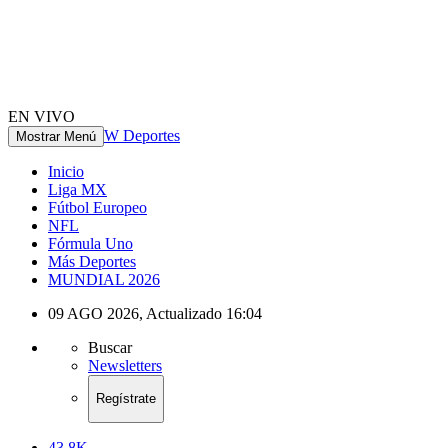
EN VIVO
W Deportes
Mostrar Menú
Inicio
Liga MX
Fútbol Europeo
NFL
Fórmula Uno
Más Deportes
MUNDIAL 2026
09 AGO 2026
,
Actualizado
16:04
Buscar
Newsletters
Regístrate
43.8K