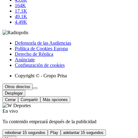
164K
17.1K
49.1K
4.49K
Defensoría de las Audiencias
Política de Cookies Europa
Derecho de Réplica
Anúnciate
Configuración de cookies
Copyright © - Grupo Prisa
Otros directos
Desplegar
Cerrar
Compartir
Más opciones
En vivo
Tu contenido empezará después de la publicidad
rebobinar 15 segundos
Play
adelantar 15 segundos