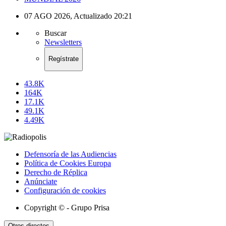
07 AGO 2026
,
Actualizado
20:21
Buscar
Newsletters
Regístrate
43.8K
164K
17.1K
49.1K
4.49K
Defensoría de las Audiencias
Política de Cookies Europa
Derecho de Réplica
Anúnciate
Configuración de cookies
Copyright © - Grupo Prisa
Otros directos