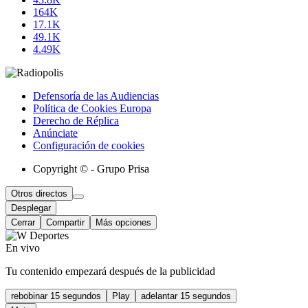
164K
17.1K
49.1K
4.49K
Defensoría de las Audiencias
Política de Cookies Europa
Derecho de Réplica
Anúnciate
Configuración de cookies
Copyright © - Grupo Prisa
Otros directos
Desplegar
Cerrar
Compartir
Más opciones
En vivo
Tu contenido empezará después de la publicidad
rebobinar 15 segundos
Play
adelantar 15 segundos