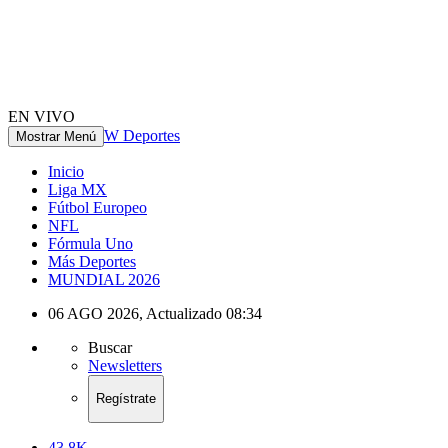
EN VIVO
W Deportes
Mostrar Menú
Inicio
Liga MX
Fútbol Europeo
NFL
Fórmula Uno
Más Deportes
MUNDIAL 2026
06 AGO 2026
,
Actualizado
08:34
Buscar
Newsletters
Regístrate
43.8K