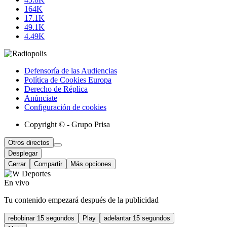
164K
17.1K
49.1K
4.49K
Defensoría de las Audiencias
Política de Cookies Europa
Derecho de Réplica
Anúnciate
Configuración de cookies
Copyright © - Grupo Prisa
Otros directos
Desplegar
Cerrar
Compartir
Más opciones
En vivo
Tu contenido empezará después de la publicidad
rebobinar 15 segundos
Play
adelantar 15 segundos