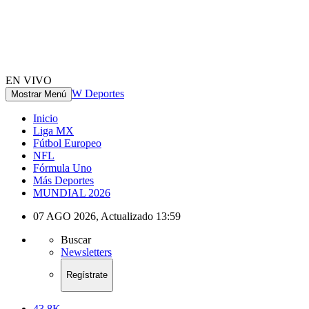
EN VIVO
W Deportes
Mostrar Menú
Inicio
Liga MX
Fútbol Europeo
NFL
Fórmula Uno
Más Deportes
MUNDIAL 2026
07 AGO 2026
,
Actualizado
13:59
Buscar
Newsletters
Regístrate
43.8K