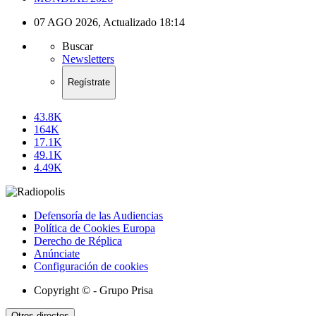
07 AGO 2026
,
Actualizado
18:14
Buscar
Newsletters
Regístrate
43.8K
164K
17.1K
49.1K
4.49K
Defensoría de las Audiencias
Política de Cookies Europa
Derecho de Réplica
Anúnciate
Configuración de cookies
Copyright © - Grupo Prisa
Otros directos