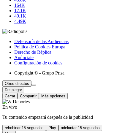
164K
17.1K
49.1K
4.49K
Defensoría de las Audiencias
Política de Cookies Europa
Derecho de Réplica
Anúnciate
Configuración de cookies
Copyright © - Grupo Prisa
Otros directos
Desplegar
Cerrar
Compartir
Más opciones
En vivo
Tu contenido empezará después de la publicidad
rebobinar 15 segundos
Play
adelantar 15 segundos