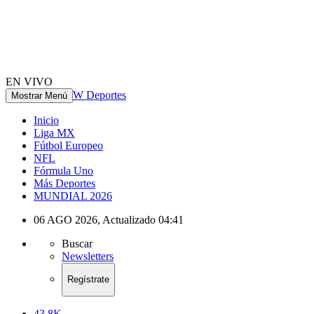
EN VIVO
W Deportes
Mostrar Menú
Inicio
Liga MX
Fútbol Europeo
NFL
Fórmula Uno
Más Deportes
MUNDIAL 2026
06 AGO 2026
,
Actualizado
04:41
Buscar
Newsletters
Regístrate
43.8K