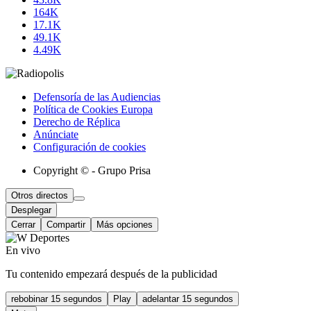
164K
17.1K
49.1K
4.49K
Defensoría de las Audiencias
Política de Cookies Europa
Derecho de Réplica
Anúnciate
Configuración de cookies
Copyright © - Grupo Prisa
Otros directos
Desplegar
Cerrar
Compartir
Más opciones
En vivo
Tu contenido empezará después de la publicidad
rebobinar 15 segundos
Play
adelantar 15 segundos