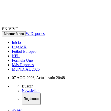
EN VIVO
W Deportes
Mostrar Menú
Inicio
Liga MX
Fútbol Europeo
NFL
Fórmula Uno
Más Deportes
MUNDIAL 2026
07 AGO 2026
,
Actualizado
20:48
Buscar
Newsletters
Regístrate
43.8K