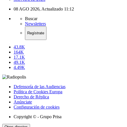
08 AGO 2026
,
Actualizado
11:12
Buscar
Newsletters
Regístrate
43.8K
164K
17.1K
49.1K
4.49K
Defensoría de las Audiencias
Política de Cookies Europa
Derecho de Réplica
Anúnciate
Configuración de cookies
Copyright © - Grupo Prisa
Otros directos