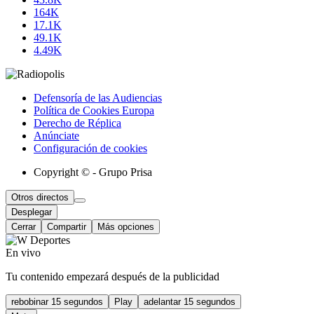
164K
17.1K
49.1K
4.49K
Defensoría de las Audiencias
Política de Cookies Europa
Derecho de Réplica
Anúnciate
Configuración de cookies
Copyright © - Grupo Prisa
Otros directos
Desplegar
Cerrar
Compartir
Más opciones
En vivo
Tu contenido empezará después de la publicidad
rebobinar 15 segundos
Play
adelantar 15 segundos