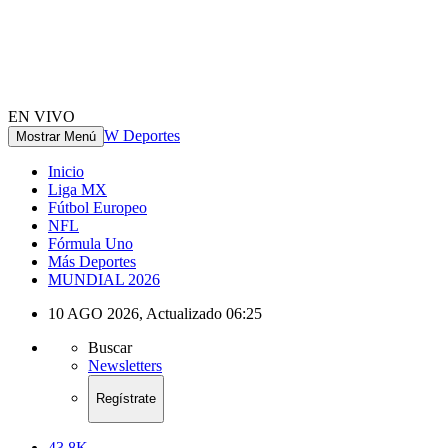
EN VIVO
W Deportes
Mostrar Menú
Inicio
Liga MX
Fútbol Europeo
NFL
Fórmula Uno
Más Deportes
MUNDIAL 2026
10 AGO 2026
,
Actualizado
06:25
Buscar
Newsletters
Regístrate
43.8K