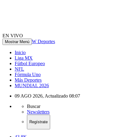
EN VIVO
W Deportes
Mostrar Menú
Inicio
Liga MX
Fútbol Europeo
NFL
Fórmula Uno
Más Deportes
MUNDIAL 2026
09 AGO 2026
,
Actualizado
08:07
Buscar
Newsletters
Regístrate
43.8K