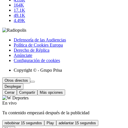
164K
17.1K
49.1K
4.49K
Defensoría de las Audiencias
Política de Cookies Europa
Derecho de Réplica
Anúnciate
Configuración de cookies
Copyright © - Grupo Prisa
Otros directos
Desplegar
Cerrar
Compartir
Más opciones
En vivo
Tu contenido empezará después de la publicidad
rebobinar 15 segundos
Play
adelantar 15 segundos